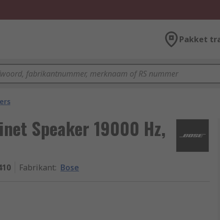
Pakket tr
ers
inet Speaker 19000 Hz,
410
Fabrikant
:
Bose