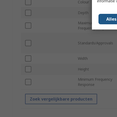
informatie 
Colour
Depth
Alle
Maximum
Frequency Response
Standards/Approvals
Width
Height
Minimum Frequency
Response
Zoek vergelijkbare producten