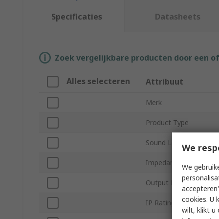
Specificaties
Datasheets
Zoek vergelijkbare producten door een o
Alles selecteren
Attribuut
Merk
Product Type
Sound Level
We resp
Impedance
We gebruike
personalisa
Output Power
accepteren"
cookies. U 
IP Rating
wilt, klikt