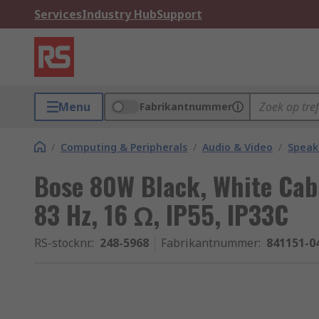
Services
Industry Hub
Support
Menu
Fabrikantnummer
/
Computing & Peripherals
/
Audio & Video
/
Speak
Bose 80W Black, White Cab
83 Hz, 16 Ω, IP55, IP33C
RS-stocknr.
:
248-5968
Fabrikantnummer
:
841151-0