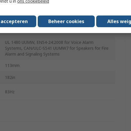
vindt u in
ons cookiebeleid
Black, White
114in
s accepteren
Beheer cookies
Alles wei
19000Hz
UL 1480 UUMW, EN54-24:2008 for Voice Alarm
Systems, CAN/ULC-S541 UUMW7 for Speakers for Fire
Alarm and Signaling Systems
113mm
182in
83Hz