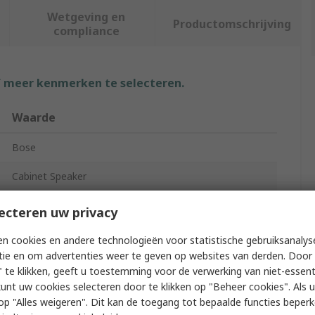
Wetgeving en
Productomschrijving
compliance
f meer kenmerken te selecteren.
Waarde
Bose
Cabinet Speaker
87dB
ecteren uw privacy
16Ω
n cookies en andere technologieën voor statistische gebruiksanalys
tie en om advertenties weer te geven op websites van derden. Door 
80W
 te klikken, geeft u toestemming voor de verwerking van niet-essent
kunt uw cookies selecteren door te klikken op "Beheer cookies". Als u 
IP55, IP33C
 u op "Alles weigeren". Dit kan de toegang tot bepaalde functies beper