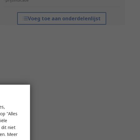
*prijsindicatie
Voeg toe aan onderdelenlijst
es,
op "Alles
iële
dit niet
ken. Meer