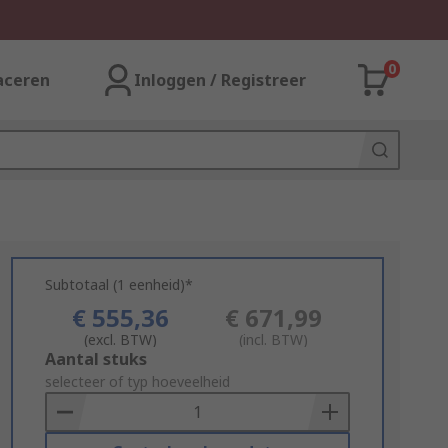
0
aceren
Inloggen / Registreer
Subtotaal (1 eenheid)*
€ 555,36
€ 671,99
(excl. BTW)
(incl. BTW)
Add
Aantal stuks
to
selecteer of typ hoeveelheid
Basket