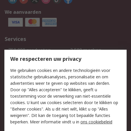
We aanvaarden
Services
750.000 producten
2.500 merken
Bestellen
Inkoopoplossingen
We respecteren uw privacy
Retouren
Technisch advies
We gebruiken cookies en andere technologieën voor
Track & Trace
statistische gebruiksanalyses, personalisatie en om
advertenties weer te geven op websites van derden.
Wettelijk
Door op "Alles accepteren" te klikken, geeft u
toestemming voor de verwerking van niet-essentiële
Cookiebeleid
Email veiligheid
cookies. U kunt uw cookies selecteren door te klikken op
Privacybeleid
Websitevoorwaarden
"Beheer cookies". Als u dit niet wilt, klikt u op "Alles
weigeren". Dit kan de toegang tot bepaalde functies
Algemene
beperken. Meer informatie vindt u in
ons cookiebeleid
verkoopvoorwaarden