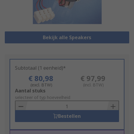
Bekijk alle Speakers
Subtotaal (1 eenheid)*
€ 80,98
€ 97,99
(excl. BTW)
(incl. BTW)
Add
Aantal stuks
to
selecteer of typ hoeveelheid
Basket
Bestellen