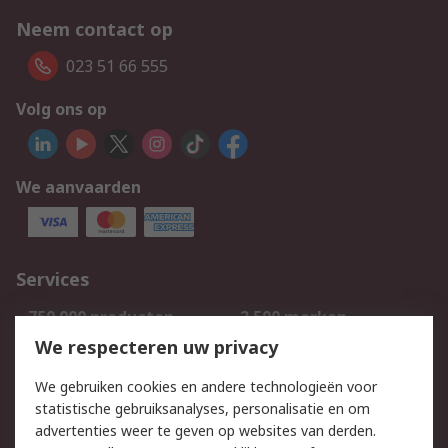
Neem contact op
023 51 66 555
Volg ons op
We aanvaarden
Services
750.000 producten
2.500 merken
Bestellen
Inkoopoplossingen
We respecteren uw privacy
Retouren
Technisch advies
We gebruiken cookies en andere technologieën voor
Track & Trace
statistische gebruiksanalyses, personalisatie en om
advertenties weer te geven op websites van derden.