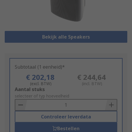
Bekijk alle Speakers
Subtotaal (1 eenheid)*
€ 202,18
€ 244,64
(excl. BTW)
(incl. BTW)
Add
Aantal stuks
to
selecteer of typ hoeveelheid
Basket
Controleer leverdata
Bestellen