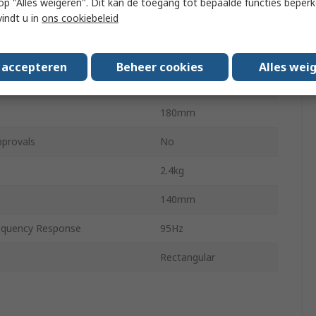
 u op "Alles weigeren". Dit kan de toegang tot bepaalde functies beper
vindt u in
ons cookiebeleid
eaker Drivers
2
equency Response
20kHz
s accepteren
Beheer cookies
Alles wei
240mm
180mm
pprovals
No
2.4kg
140mm
quency Response
95Hz
Rectangular