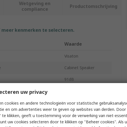
Wetgeving en
Productomschrijving
compliance
f meer kenmerken te selecteren.
Waarde
Visaton
e
Cabinet Speaker
91dB
8Ω
ecteren uw privacy
Wall
n cookies en andere technologieën voor statistische gebruiksanalys
tie en om advertenties weer te geven op websites van derden. Door 
White
 te klikken, geeft u toestemming voor de verwerking van niet-essent
kunt uw cookies selecteren door te klikken op "Beheer cookies". Als u 
rial
Plastic