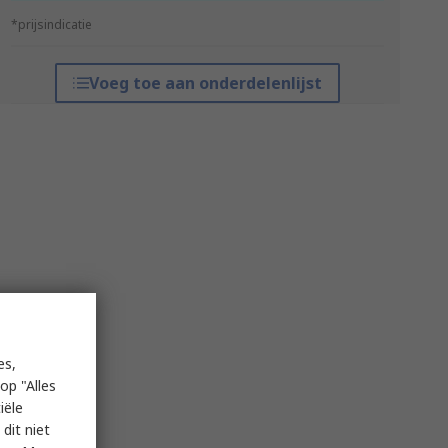
*prijsindicatie
Voeg toe aan onderdelenlijst
es,
op "Alles
iële
dit niet