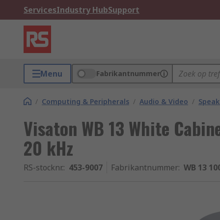
Services
Industry Hub
Support
Menu
Fabrikantnummer
/
Computing & Peripherals
/
Audio & Video
/
Speak
Visaton WB 13 White Cabine
20 kHz
RS-stocknr.
:
453-9007
Fabrikantnummer
:
WB 13 10