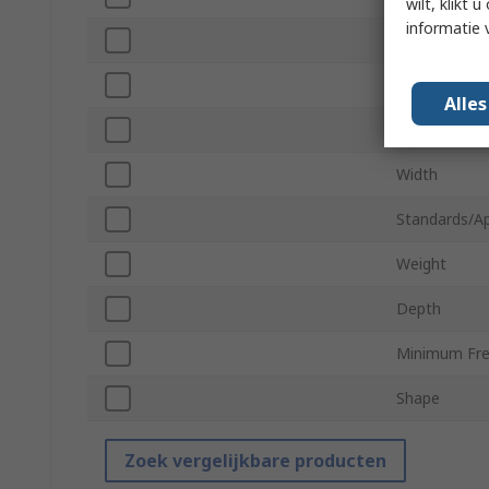
wilt, klikt
informatie 
Number of Sp
Maximum Fr
Alle
Height
Width
Standards/A
Weight
Depth
Minimum Fre
Shape
Zoek vergelijkbare producten