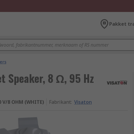
Pakket tr
ers
t Speaker, 8 Ω, 95 Hz
0 V/8 OHM (WHITE)
Fabrikant
:
Visaton