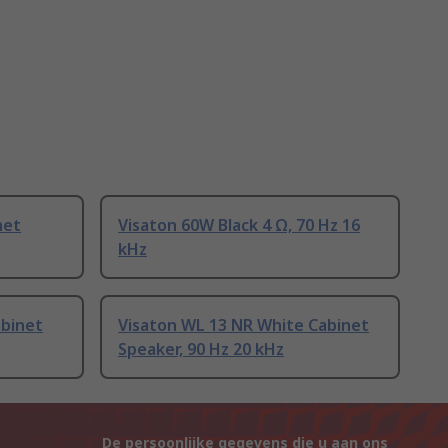
net
Visaton 60W Black 4 Ω, 70 Hz 16
kHz
abinet
Visaton WL 13 NR White Cabinet
Speaker, 90 Hz 20 kHz
De persoonlijke gegevens die u aan ons