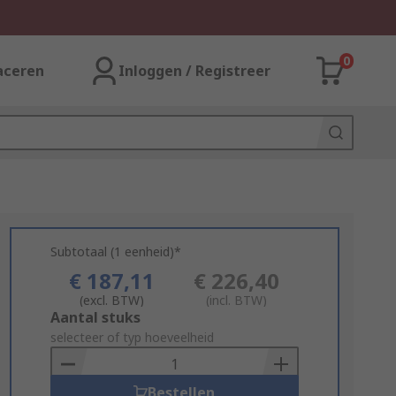
0
aceren
Inloggen / Registreer
Subtotaal (1 eenheid)*
€ 187,11
€ 226,40
(excl. BTW)
(incl. BTW)
Add
Aantal stuks
to
selecteer of typ hoeveelheid
Basket
Bestellen