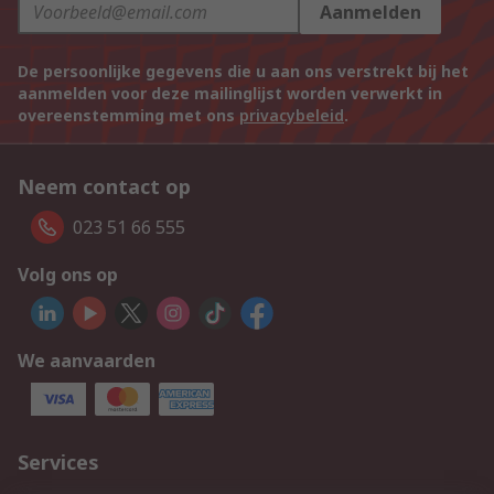
Aanmelden
De persoonlijke gegevens die u aan ons verstrekt bij het
aanmelden voor deze mailinglijst worden verwerkt in
overeenstemming met ons
privacybeleid
.
Neem contact op
023 51 66 555
Volg ons op
We aanvaarden
Services