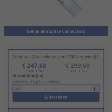
Bekijk alle Splice Connectors
Subtotaal (1 verpakking van 2000 eenheden)*
€ 247,68
€ 299,69
(excl. BTW)
(incl. BTW)
Add
Verpakking(en)
to
selecteer of typ hoeveelheid
Basket
Bestellen