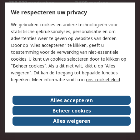
750.000 producten
2.500 merken
Bestellen
Inkoopoplossingen
We respecteren uw privacy
Retouren
Technisch advies
We gebruiken cookies en andere technologieën voor
Track & Trace
statistische gebruiksanalyses, personalisatie en om
advertenties weer te geven op websites van derden.
Wettelijk
Door op "Alles accepteren" te klikken, geeft u
toestemming voor de verwerking van niet-essentiële
Cookiebeleid
Email veiligheid
cookies. U kunt uw cookies selecteren door te klikken op
Privacybeleid
Websitevoorwaarden
"Beheer cookies". Als u dit niet wilt, klikt u op "Alles
weigeren". Dit kan de toegang tot bepaalde functies
Algemene
beperken. Meer informatie vindt u in
ons cookiebeleid
verkoopvoorwaarden
Over RS
Alles accepteren
RS Group
Over ons
Beheer cookies
RS wereldwijd
Werken bij RS
Alles weigeren
ESG