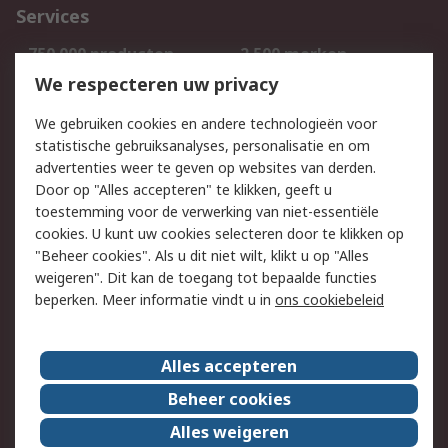
Services
750.000 producten
2.500 merken
Bestellen
Inkoopoplossingen
We respecteren uw privacy
Retouren
Technisch advies
We gebruiken cookies en andere technologieën voor
Track & Trace
statistische gebruiksanalyses, personalisatie en om
advertenties weer te geven op websites van derden.
Wettelijk
Door op "Alles accepteren" te klikken, geeft u
toestemming voor de verwerking van niet-essentiële
Cookiebeleid
Email veiligheid
cookies. U kunt uw cookies selecteren door te klikken op
Privacybeleid
Websitevoorwaarden
"Beheer cookies". Als u dit niet wilt, klikt u op "Alles
weigeren". Dit kan de toegang tot bepaalde functies
Algemene
beperken. Meer informatie vindt u in
ons cookiebeleid
verkoopvoorwaarden
Over RS
Alles accepteren
RS Group
Over ons
Beheer cookies
RS wereldwijd
Werken bij RS
Alles weigeren