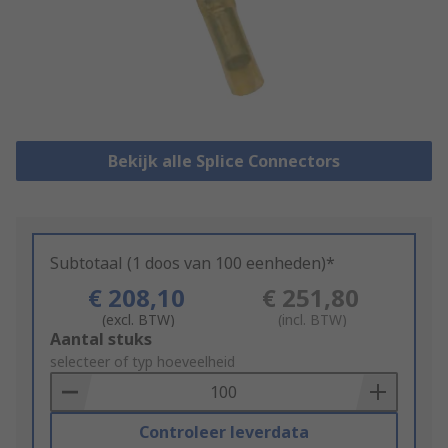
Bekijk alle Splice Connectors
Subtotaal (1 doos van 100 eenheden)*
€ 208,10
€ 251,80
(excl. BTW)
(incl. BTW)
Add
Aantal stuks
to
selecteer of typ hoeveelheid
Basket
Controleer leverdata