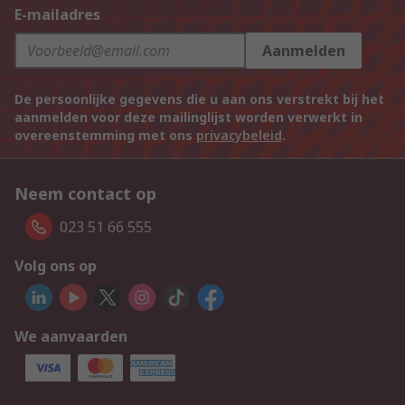
E-mailadres
Aanmelden
De persoonlijke gegevens die u aan ons verstrekt bij het
aanmelden voor deze mailinglijst worden verwerkt in
overeenstemming met ons
privacybeleid
.
Neem contact op
023 51 66 555
Volg ons op
We aanvaarden