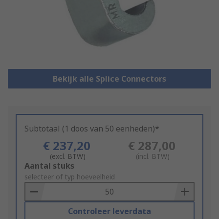
Bekijk alle Splice Connectors
Subtotaal (1 doos van 50 eenheden)*
€ 237,20
€ 287,00
(excl. BTW)
(incl. BTW)
Add
Aantal stuks
to
selecteer of typ hoeveelheid
Basket
Controleer leverdata