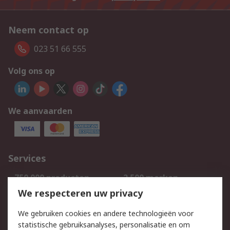
Neem contact op
023 51 66 555
Volg ons op
We aanvaarden
Services
750.000 producten
2.500 merken
Bestellen
Inkoopoplossingen
We respecteren uw privacy
Retouren
Technisch advies
We gebruiken cookies en andere technologieën voor
Track & Trace
statistische gebruiksanalyses, personalisatie en om