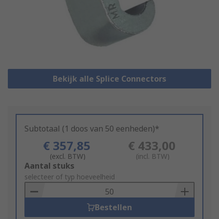
Bekijk alle Splice Connectors
Subtotaal (1 doos van 50 eenheden)*
€ 357,85
€ 433,00
(excl. BTW)
(incl. BTW)
Add
Aantal stuks
to
selecteer of typ hoeveelheid
Basket
Bestellen