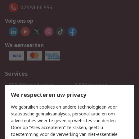
023 51 66 555
Volg ons op
We aanvaarden
Services
750.000 producten
2.500 merken
Bestellen
Inkoopoplossingen
We respecteren uw privacy
Retouren
Technisch advies
We gebruiken cookies en andere technologieën voor
Track & Trace
statistische gebruiksanalyses, personalisatie en om
advertenties weer te geven op websites van derden.
Wettelijk
Door op "Alles accepteren" te klikken, geeft u
toestemming voor de verwerking van niet-essentiële
Cookiebeleid
Email veiligheid