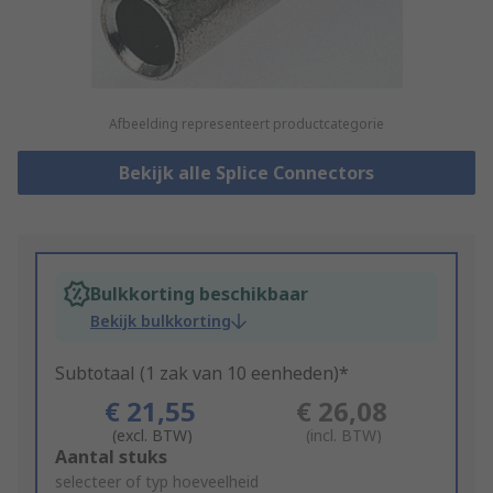
Afbeelding representeert productcategorie
Bekijk alle Splice Connectors
Bulkkorting beschikbaar
Bekijk bulkkorting
Subtotaal (1 zak van 10 eenheden)*
€ 21,55
€ 26,08
(excl. BTW)
(incl. BTW)
Add
Aantal stuks
to
selecteer of typ hoeveelheid