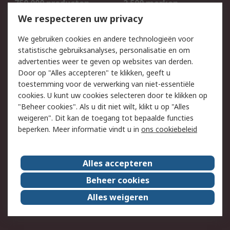
750.000 producten
2.500 merken
Bestellen
Inkoopoplossingen
We respecteren uw privacy
Retouren
Technisch advies
We gebruiken cookies en andere technologieën voor
Track & Trace
statistische gebruiksanalyses, personalisatie en om
advertenties weer te geven op websites van derden.
Wettelijk
Door op "Alles accepteren" te klikken, geeft u
toestemming voor de verwerking van niet-essentiële
Cookiebeleid
Email veiligheid
cookies. U kunt uw cookies selecteren door te klikken op
Privacybeleid
Websitevoorwaarden
"Beheer cookies". Als u dit niet wilt, klikt u op "Alles
weigeren". Dit kan de toegang tot bepaalde functies
Algemene
beperken. Meer informatie vindt u in
ons cookiebeleid
verkoopvoorwaarden
Over RS
Alles accepteren
RS Group
Over ons
Beheer cookies
RS wereldwijd
Werken bij RS
Alles weigeren
ESG