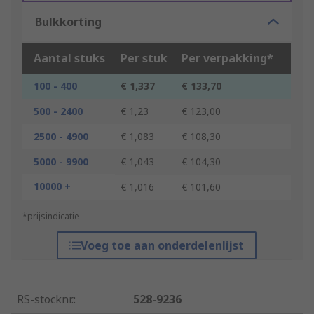
Bulkkorting
Aantal stuks
Per stuk
Per verpakking*
100 - 400
€ 1,337
€ 133,70
500 - 2400
€ 1,23
€ 123,00
2500 - 4900
€ 1,083
€ 108,30
5000 - 9900
€ 1,043
€ 104,30
10000 +
€ 1,016
€ 101,60
*prijsindicatie
Voeg toe aan onderdelenlijst
RS-stocknr.
:
528-9236