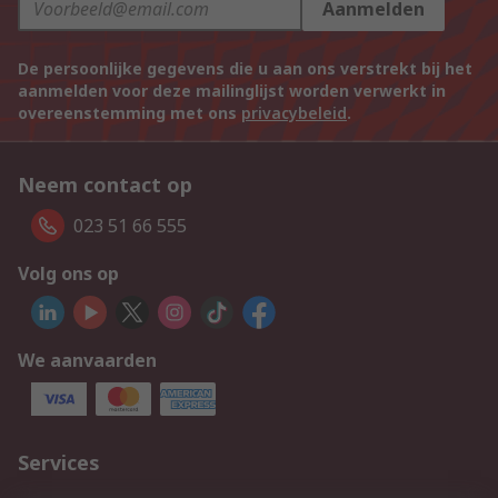
Aanmelden
De persoonlijke gegevens die u aan ons verstrekt bij het
aanmelden voor deze mailinglijst worden verwerkt in
overeenstemming met ons
privacybeleid
.
Neem contact op
023 51 66 555
Volg ons op
We aanvaarden
Services