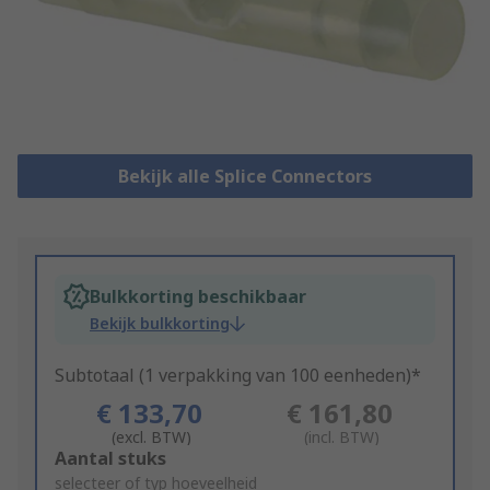
Bekijk alle Splice Connectors
Bulkkorting beschikbaar
Bekijk bulkkorting
Subtotaal (1 verpakking van 100 eenheden)*
€ 133,70
€ 161,80
(excl. BTW)
(incl. BTW)
Add
Aantal stuks
to
selecteer of typ hoeveelheid