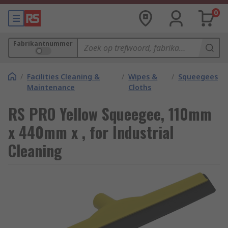
0
Fabrikantnummer
/
Facilities Cleaning &
/
Wipes &
/
Squeegees
Maintenance
Cloths
RS PRO Yellow Squeegee, 110mm
x 440mm x , for Industrial
Cleaning