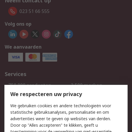
Neem contact op
023 51 66 555
Volg ons op
We aanvaarden
Services
750.000 producten
2.500 merken
Bestellen
Inkoopoplossingen
We respecteren uw privacy
Retouren
Technisch advies
We gebruiken cookies en andere technologieën voor
Track & Trace
statistische gebruiksanalyses, personalisatie en om
advertenties weer te geven op websites van derden.
Wettelijk
Door op "Alles accepteren" te klikken, geeft u
toestemming voor de verwerking van niet-essentiële