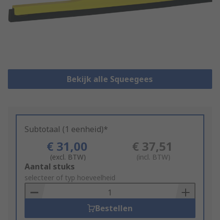
Bekijk alle Squeegees
Subtotaal (1 eenheid)*
€ 31,00
€ 37,51
(excl. BTW)
(incl. BTW)
Add
Aantal stuks
to
selecteer of typ hoeveelheid
Basket
Bestellen