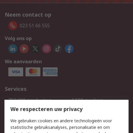
Neem contact op
023 51 66 555
Volg ons op
We aanvaarden
Services
750.000 producten
2.500 merken
Bestellen
Inkoopoplossingen
We respecteren uw privacy
Retouren
Technisch advies
We gebruiken cookies en andere technologieën voor
Track & Trace
statistische gebruiksanalyses, personalisatie en om