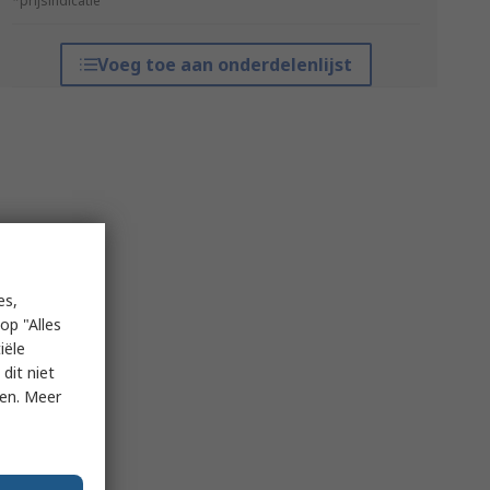
*prijsindicatie
Voeg toe aan onderdelenlijst
es,
op "Alles
iële
dit niet
ken. Meer