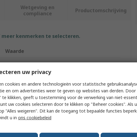
Wetgeving en
Productomschrijving
compliance
f meer kenmerken te selecteren.
Waarde
Vikan
ecteren uw privacy
Squeegee
n cookies en andere technologieën voor statistische gebruiksanalys
Food Preparation Surface
tie en om advertenties weer te geven op websites van derden. Door 
 te klikken, geeft u toestemming voor de verwerking van niet-essent
Red
kunt uw cookies selecteren door te klikken op "Beheer cookies". Als u 
 u op "Alles weigeren". Dit kan de toegang tot bepaalde functies beper
80mm
vindt u in
ons cookiebeleid
600mm