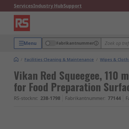
Services
Industry Hub
Support
Menu
Fabrikantnummer
/
Facilities Cleaning & Maintenance
/
Wipes & Cloth
Vikan Red Squeegee, 110
for Food Preparation Surfa
RS-stocknr.
:
238-1798
Fabrikantnummer
:
77144
F