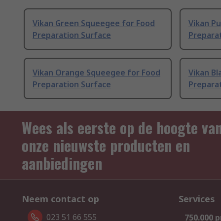
Vikan Green Squeegee for Food
Vikan P
Preparation Surface
Prepara
Vikan Orange Squeegee for Food
Vikan B
Preparation Surface
Prepara
Wees als eerste op de hoogte va
onze nieuwste producten en
aanbiedingen
Neem contact op
Services
023 51 66 555
750.000 