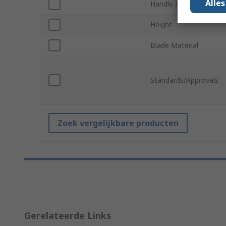
Alle
Handle Included
Height
Blade Material
Standards/Approvals
Zoek vergelijkbare producten
Gerelateerde Links