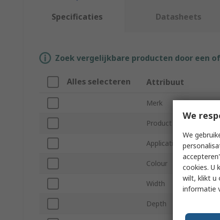
Specificaties
Datasheets
Zoek vergelijkbare producten door een o
Alles selecteren
Attribuut
Merk
We resp
Product Type
We gebruike
Application
personalisa
accepteren"
Colour
cookies. U 
wilt, klikt
Width
informatie 
Depth