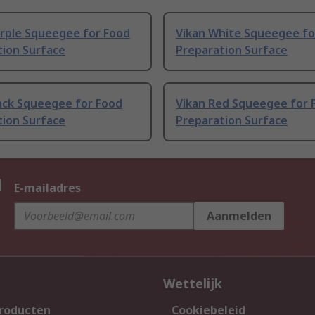
urple Squeegee for Food
Vikan White Squeegee fo
tion Surface
Preparation Surface
lack Squeegee for Food
Vikan Red Squeegee for 
tion Surface
Preparation Surface
n
E-mailadres
Aanmelden
Wettelijk
producten
Cookiebeleid