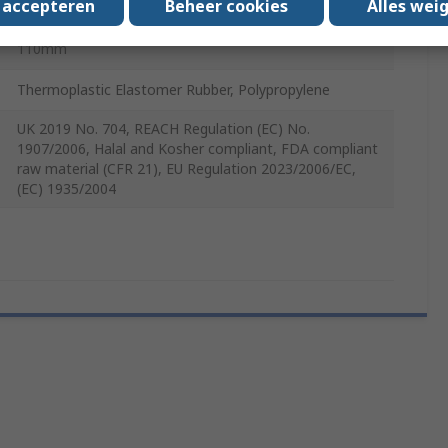
s accepteren
Beheer cookies
Alles wei
Yes
110mm
Thermoplastic Elastomer Rubber, Polypropylene
UK 2019 No. 704, REACH Regulation (EC) No.
1907/2006, Halal and Kosher compliant, FDA compliant
raw material (CFR 21), EU Regulation 2023/2006/EC,
(EC) 1935/2004