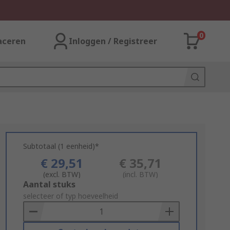
0
aceren
Inloggen / Registreer
Subtotaal (1 eenheid)*
€ 29,51
€ 35,71
(excl. BTW)
(incl. BTW)
Add
Aantal stuks
to
selecteer of typ hoeveelheid
Basket