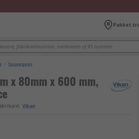
Pakket tr
s
/
Squeegees
 mm x 80mm x 600 mm,
ce
abrikant
:
Vikan