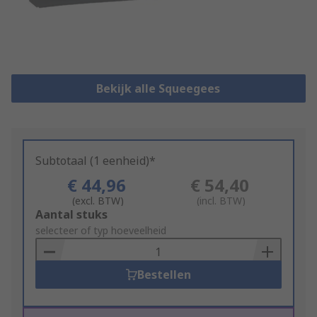
Bekijk alle Squeegees
Subtotaal (1 eenheid)*
€ 44,96
€ 54,40
(excl. BTW)
(incl. BTW)
Add
Aantal stuks
to
selecteer of typ hoeveelheid
Basket
Bestellen