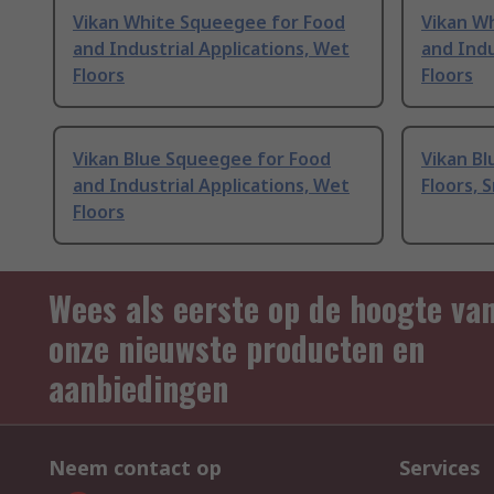
Vikan White Squeegee for Food
Vikan W
and Industrial Applications, Wet
and Indu
Floors
Floors
Vikan Blue Squeegee for Food
Vikan B
and Industrial Applications, Wet
Floors, 
Floors
Wees als eerste op de hoogte va
onze nieuwste producten en
aanbiedingen
Neem contact op
Services