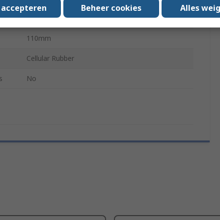
s accepteren
Beheer cookies
Alles wei
Polypropylene
110mm
Cellular Rubber
s
No