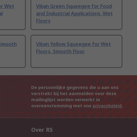
or Wet
Vikan Green Squeegee for Food
al
and Industrial Applications, Wet
Floors
 Smooth
Vikan Yellow Squeegee for Wet
Floors, Smooth Floor
De persoonlijke gegevens die u aan ons
verstrekt bij het aanmelden voor deze
mailinglijst worden verwerkt in
overeenstemming met ons
privacybeleid
.
Over RS