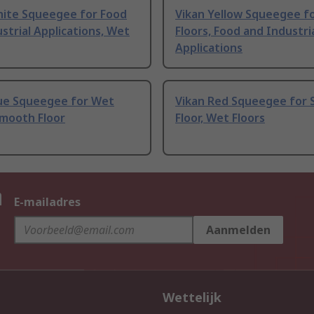
hite Squeegee for Food
Vikan Yellow Squeegee f
strial Applications, Wet
Floors, Food and Industri
Applications
lue Squeegee for Wet
Vikan Red Squeegee for
Smooth Floor
Floor, Wet Floors
n
E-mailadres
Aanmelden
Wettelijk