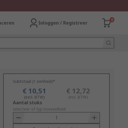
0
aceren
Inloggen / Registreer
Subtotaal (1 eenheid)*
€ 10,51
€ 12,72
(excl. BTW)
(incl. BTW)
Add
Aantal stuks
to
selecteer of typ hoeveelheid
Basket