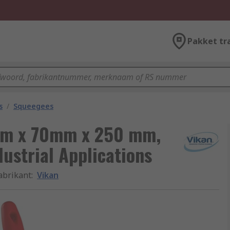
Pakket tr
s
/
Squeegees
mm x 70mm x 250 mm,
dustrial Applications
abrikant
:
Vikan