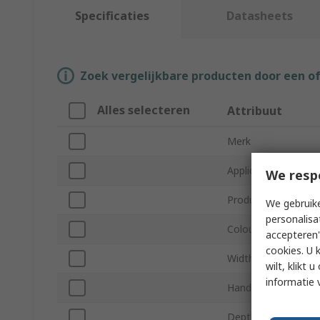
Specificaties
Datasheets
Zoek vergelijkbare producten door een o
Alles selecteren
Attribuut
Merk
Application
We resp
Product Type
We gebruike
personalisa
Colour
accepteren"
cookies. U 
Width
wilt, klikt
informatie 
Handle Included
Depth