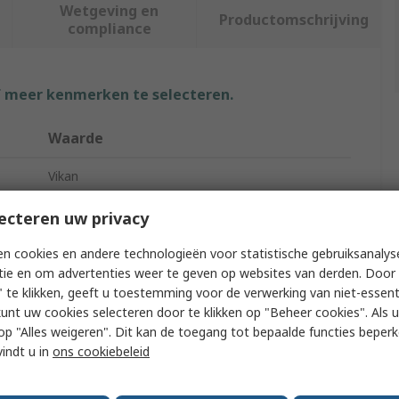
Wetgeving en
Productomschrijving
compliance
f meer kenmerken te selecteren.
Waarde
Vikan
Wet Floors, Food and Industrial Applications
ecteren uw privacy
Squeegee
n cookies en andere technologieën voor statistische gebruiksanalys
tie en om advertenties weer te geven op websites van derden. Door 
Red
 te klikken, geeft u toestemming voor de verwerking van niet-essent
kunt uw cookies selecteren door te klikken op "Beheer cookies". Als u 
70mm
 u op "Alles weigeren". Dit kan de toegang tot bepaalde functies beper
vindt u in
ons cookiebeleid
Yes
250mm