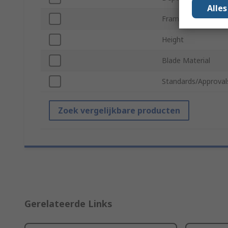
Alle
Frame Material
Height
Blade Material
Standards/Approval
Zoek vergelijkbare producten
Gerelateerde Links