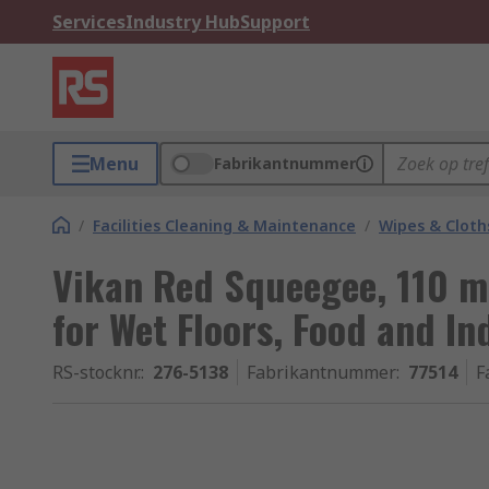
Services
Industry Hub
Support
Menu
Fabrikantnummer
/
Facilities Cleaning & Maintenance
/
Wipes & Cloth
Vikan Red Squeegee, 110 
for Wet Floors, Food and In
RS-stocknr.
:
276-5138
Fabrikantnummer
:
77514
F