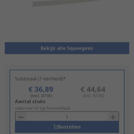
Bekijk alle Squeegees
Subtotaal (1 eenheid)*
€ 36,89
€ 44,64
(excl. BTW)
(incl. BTW)
Add
Aantal stuks
to
selecteer of typ hoeveelheid
Basket
Bestellen