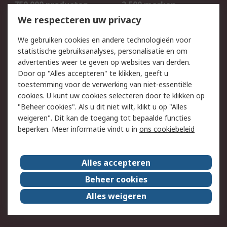
750.000 producten
2.500 merken
Bestellen
Inkoopoplossingen
We respecteren uw privacy
Retouren
Technisch advies
We gebruiken cookies en andere technologieën voor
Track & Trace
statistische gebruiksanalyses, personalisatie en om
advertenties weer te geven op websites van derden.
Wettelijk
Door op "Alles accepteren" te klikken, geeft u
toestemming voor de verwerking van niet-essentiële
Cookiebeleid
Email veiligheid
cookies. U kunt uw cookies selecteren door te klikken op
Privacybeleid
Websitevoorwaarden
"Beheer cookies". Als u dit niet wilt, klikt u op "Alles
weigeren". Dit kan de toegang tot bepaalde functies
Algemene
beperken. Meer informatie vindt u in
ons cookiebeleid
verkoopvoorwaarden
Over RS
Alles accepteren
RS Group
Over ons
Beheer cookies
RS wereldwijd
Werken bij RS
Alles weigeren
ESG