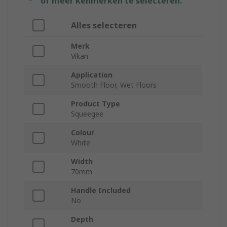
of meer kenmerken te selecteren.
Alles selecteren
Merk
Vikan
Application
Smooth Floor, Wet Floors
Product Type
Squeegee
Colour
White
Width
70mm
Handle Included
No
Depth