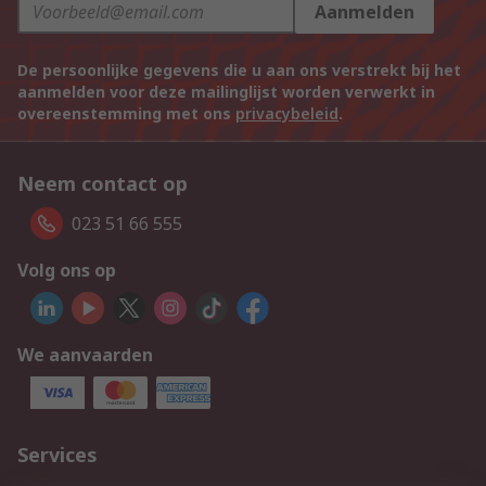
Aanmelden
De persoonlijke gegevens die u aan ons verstrekt bij het
aanmelden voor deze mailinglijst worden verwerkt in
overeenstemming met ons
privacybeleid
.
Neem contact op
023 51 66 555
Volg ons op
We aanvaarden
Services