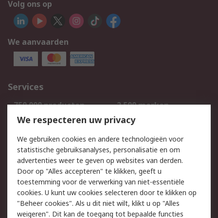
Volg ons op
We aanvaarden
Services
750.000 producten
2.500 merken
Bestellen
Inkoopoplossingen
We respecteren uw privacy
Retouren
Technisch advies
We gebruiken cookies en andere technologieën voor
Track & Trace
statistische gebruiksanalyses, personalisatie en om
advertenties weer te geven op websites van derden.
Wettelijk
Door op "Alles accepteren" te klikken, geeft u
toestemming voor de verwerking van niet-essentiële
Cookiebeleid
Email veiligheid
cookies. U kunt uw cookies selecteren door te klikken op
Privacybeleid
Websitevoorwaarden
"Beheer cookies". Als u dit niet wilt, klikt u op "Alles
weigeren". Dit kan de toegang tot bepaalde functies
Algemene