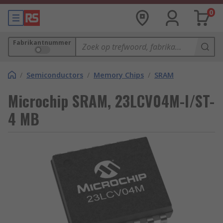
0
Fabrikantnummer
/
Semiconductors
/
Memory Chips
/
SRAM
Microchip SRAM, 23LCV04M-I/ST-
4 MB