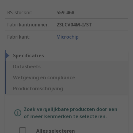
RS-stocknr.
:
559-468
Fabrikantnummer
:
23LCV04M-I/ST
Fabrikant
:
Microchip
Specificaties
Datasheets
Wetgeving en compliance
Productomschrijving
Zoek vergelijkbare producten door een
of meer kenmerken te selecteren.
Alles selecteren