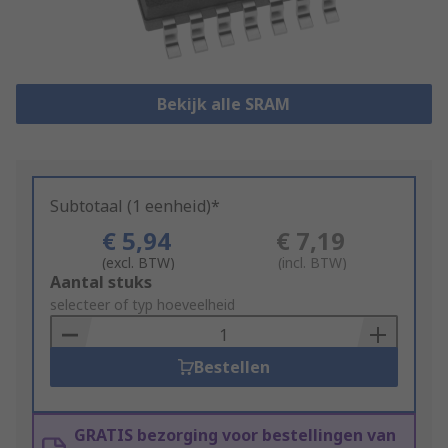
Bekijk alle SRAM
Subtotaal (1 eenheid)*
€ 5,94
€ 7,19
(excl. BTW)
(incl. BTW)
Add
Aantal stuks
to
selecteer of typ hoeveelheid
Basket
Bestellen
GRATIS bezorging voor bestellingen van