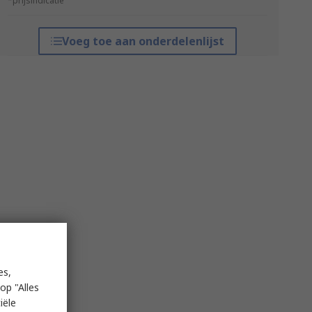
*prijsindicatie
Voeg toe aan onderdelenlijst
es,
op "Alles
iële