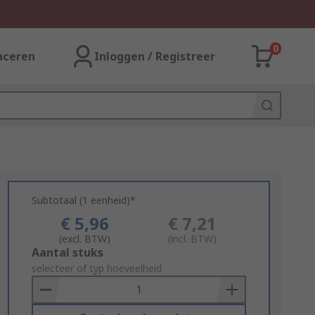
0
aceren
Inloggen / Registreer
Subtotaal (1 eenheid)*
€ 5,96
€ 7,21
(excl. BTW)
(incl. BTW)
Add
Aantal stuks
to
selecteer of typ hoeveelheid
Basket