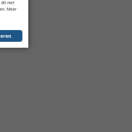
dit niet
ken. Meer
geren