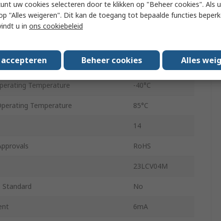
kunt uw cookies selecteren door te klikken op "Beheer cookies". Als u 
s Width
24bit
 u op "Alles weigeren". Dit kan de toegang tot bepaalde functies beper
ock Frequency
143MHz
vindt u in
ons cookiebeleid
pply Voltage
1.7V
s accepteren
Beheer cookies
Alles wei
pply Voltage
3.6V
erating Temperature
-40°C
erating Temperature
85°C
14
Approvals
RoHS
23LCV04M
 Standard
No
ent
6mA