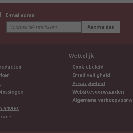
n
E-mailadres
Aanmelden
Wettelijk
producten
Cookiebeleid
rken
Email veiligheid
n
Privacybeleid
lossingen
Websitevoorwaarden
n
Algemene verkoopvoorw
h advies
Trace