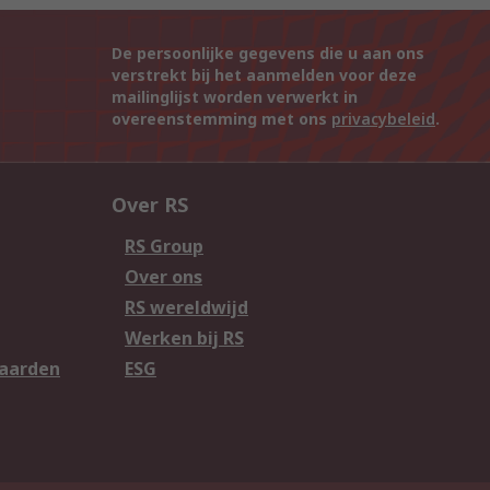
De persoonlijke gegevens die u aan ons
verstrekt bij het aanmelden voor deze
mailinglijst worden verwerkt in
overeenstemming met ons
privacybeleid
.
Over RS
RS Group
Over ons
RS wereldwijd
Werken bij RS
aarden
ESG