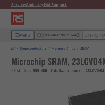
Services
Industry Hub
Support
Menu
Fabrikantnummer
/
Semiconductors
/
Memory Chips
/
SRAM
Microchip SRAM, 23LCV04M
RS-stocknr.
:
559-466
Fabrikantnummer
:
23LCV04M-