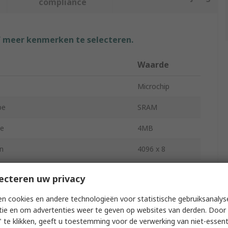
compliance
f meer kenmerken te selecteren.
Waarde
Microchip
pe
SRAM
ze
4MB
n
4096 x 8
 Words
524288
ecteren uw privacy
Bits per Word
8
n cookies en andere technologieën voor statistische gebruiksanalys
tie en om advertenties weer te geven op websites van derden. Door 
andom Access Time
7ns
 te klikken, geeft u toestemming voor de verwerking van niet-essent