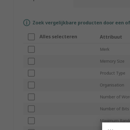
Zoek vergelijkbare producten door een o
Alles selecteren
Attribuut
Merk
Memory Size
Product Type
Organisation
Number of Wor
Number of Bits
Maximum Rand