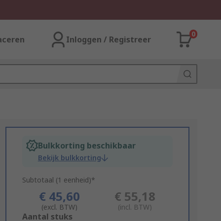
0
aceren
Inloggen / Registreer
Bulkkorting beschikbaar
Bekijk bulkkorting
Subtotaal (1 eenheid)*
€ 45,60
€ 55,18
(excl. BTW)
(incl. BTW)
Add
Aantal stuks