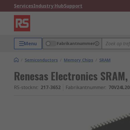
Services
Industry Hub
Support
Menu
Fabrikantnummer
/
Semiconductors
/
Memory Chips
/
SRAM
Renesas Electronics SRAM,
RS-stocknr.
:
217-3652
Fabrikantnummer
:
70V24L20