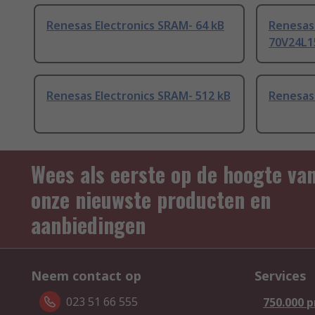
Renesas Electronics SRAM- 64 kB
Renesas 
70V24L1
Renesas Electronics SRAM- 512 kB
Renesas 
Wees als eerste op de hoogte va
onze nieuwste producten en
aanbiedingen
Neem contact op
Services
023 51 66 555
750.000 