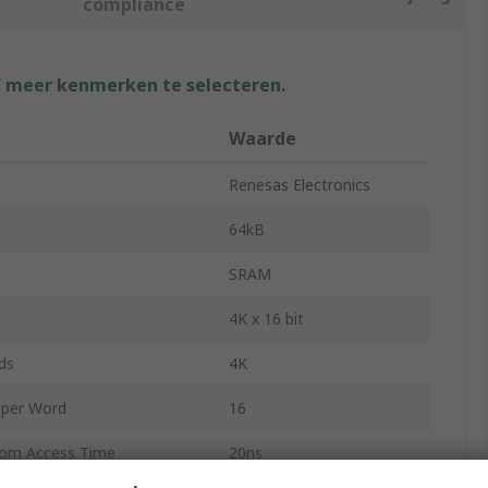
compliance
f meer kenmerken te selecteren.
Waarde
Renesas Electronics
64kB
SRAM
4K x 16 bit
ds
4K
 per Word
16
om Access Time
20ns