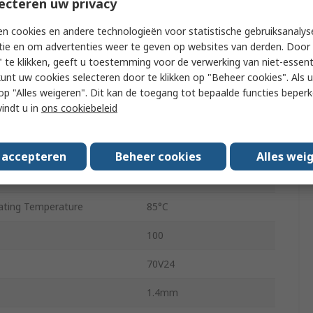
ecteren uw privacy
dth
32bit
n cookies en andere technologieën voor statistische gebruiksanalys
 Voltage
3V
tie en om advertenties weer te geven op websites van derden. Door 
 te klikken, geeft u toestemming voor de verwerking van niet-essent
Asynchronous
kunt uw cookies selecteren door te klikken op "Beheer cookies". Als u 
y Voltage
3.6V
 u op "Alles weigeren". Dit kan de toegang tot bepaalde functies beper
vindt u in
ons cookiebeleid
Surface
TQFP
s accepteren
Beheer cookies
Alles wei
ting Temperature
-40°C
ting Temperature
85°C
100
70V24
1.4mm