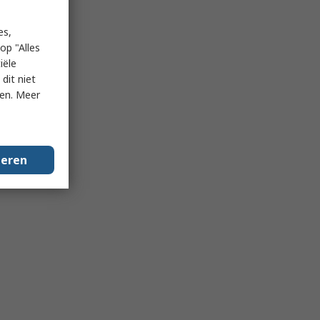
es,
op "Alles
iële
dit niet
ken. Meer
geren