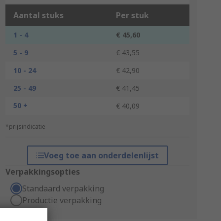
Aantal stuks
Per stuk
1 - 4
€ 45,60
5 - 9
€ 43,55
10 - 24
€ 42,90
25 - 49
€ 41,45
50 +
€ 40,09
*prijsindicatie
Voeg toe aan onderdelenlijst
Verpakkingsopties
Standaard verpakking
Productie verpakking