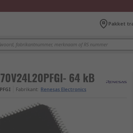
Pakket tr
 70V24L20PFGI- 64 kB
PFGI
Fabrikant
:
Renesas Electronics