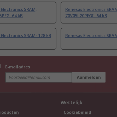
Electronics SRAM,
Renesas Electronics SRAM
5PFG- 64 kB
70V05L20PFGI- 64 kB
Electronics SRAM- 128 kB
Renesas Electronics SRAM
n
E-mailadres
Aanmelden
Wettelijk
producten
Cookiebeleid