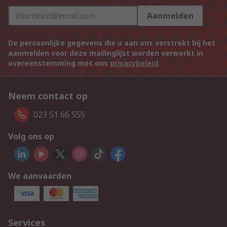
Aanmelden
De persoonlijke gegevens die u aan ons verstrekt bij het
aanmelden voor deze mailinglijst worden verwerkt in
overeenstemming met ons
privacybeleid
.
Neem contact op
023 51 66 555
Volg ons op
We aanvaarden
Services