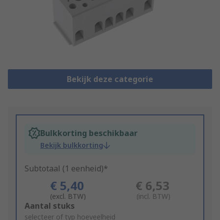
Bekijk deze categorie
Bulkkorting beschikbaar
Bekijk bulkkorting
Subtotaal (1 eenheid)*
€ 5,40
€ 6,53
(excl. BTW)
(incl. BTW)
Add
Aantal stuks
to
selecteer of typ hoeveelheid