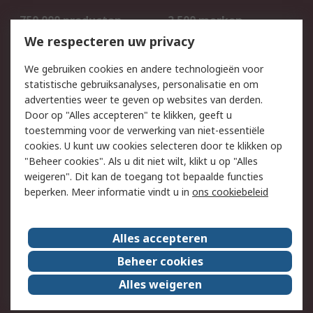
750.000 producten
2.500 merken
Bestellen
Inkoopoplossingen
We respecteren uw privacy
Retouren
Technisch advies
We gebruiken cookies en andere technologieën voor
Track & Trace
statistische gebruiksanalyses, personalisatie en om
advertenties weer te geven op websites van derden.
Wettelijk
Door op "Alles accepteren" te klikken, geeft u
toestemming voor de verwerking van niet-essentiële
Cookiebeleid
Email veiligheid
cookies. U kunt uw cookies selecteren door te klikken op
Privacybeleid
Websitevoorwaarden
"Beheer cookies". Als u dit niet wilt, klikt u op "Alles
weigeren". Dit kan de toegang tot bepaalde functies
Algemene
beperken. Meer informatie vindt u in
ons cookiebeleid
verkoopvoorwaarden
Over RS
Alles accepteren
RS Group
Over ons
Beheer cookies
RS wereldwijd
Werken bij RS
Alles weigeren
ESG