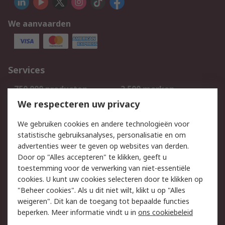
We aanvaarden
Services
750.000 producten
2.500 merken
Bestellen
Inkoopoplossingen
We respecteren uw privacy
Retouren
Technisch advies
We gebruiken cookies en andere technologieën voor
Track & Trace
statistische gebruiksanalyses, personalisatie en om
advertenties weer te geven op websites van derden.
Wettelijk
Door op "Alles accepteren" te klikken, geeft u
toestemming voor de verwerking van niet-essentiële
Cookiebeleid
Email veiligheid
cookies. U kunt uw cookies selecteren door te klikken op
Privacybeleid
Websitevoorwaarden
"Beheer cookies". Als u dit niet wilt, klikt u op "Alles
weigeren". Dit kan de toegang tot bepaalde functies
Algemene
beperken. Meer informatie vindt u in
ons cookiebeleid
verkoopvoorwaarden