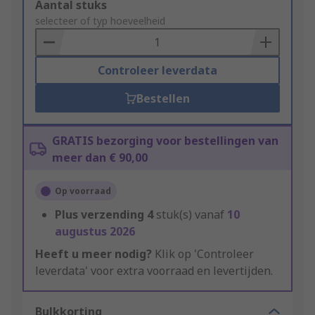
Add
Aantal stuks
to
selecteer of typ hoeveelheid
Basket
Controleer leverdata
Bestellen
GRATIS bezorging voor bestellingen van
meer dan € 90,00
Op voorraad
Plus verzending
4
stuk(s) vanaf
10
augustus 2026
Heeft u meer nodig?
Klik op 'Controleer
leverdata' voor extra voorraad en levertijden.
Bulkkorting