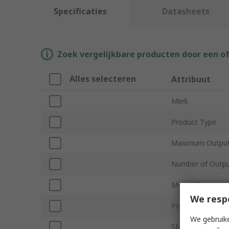
Specificaties
Datasheets
Zoek vergelijkbare producten door een o
Alles selecteren
Attribuut
Merk
Product Type
Maximum Output
Number of Outp
Mount Type
We resp
Power
We gebruike
SMPS Output Cur