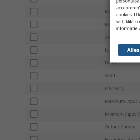
personalisa
accepteren"
Minimum Operat
cookies. U 
wilt, klikt
Maximum Operat
informatie 
Standards/Appro
Alle
Length
Depth
Width
Efficiency
Maximum Input V
Minimum Input V
Output Current
Hazardous Area C