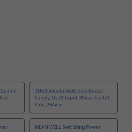
 Supply
TDK-Lambda Switching Power
V ac
Supply 16.7A Input 85V ac to 373
V dc, 264V ac
wer
MEAN WELL Switching Power