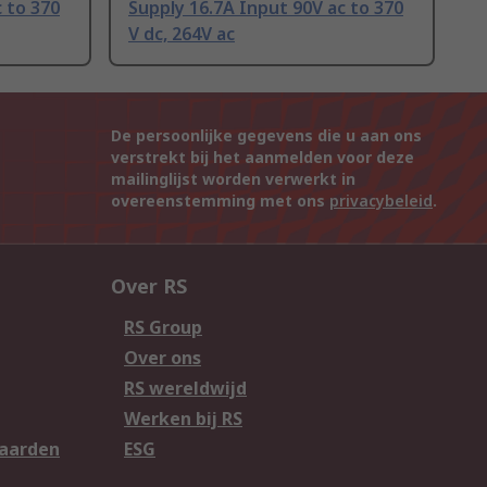
 to 370
Supply 16.7A Input 90V ac to 370
V dc, 264V ac
De persoonlijke gegevens die u aan ons
verstrekt bij het aanmelden voor deze
mailinglijst worden verwerkt in
overeenstemming met ons
privacybeleid
.
Over RS
RS Group
Over ons
RS wereldwijd
Werken bij RS
aarden
ESG