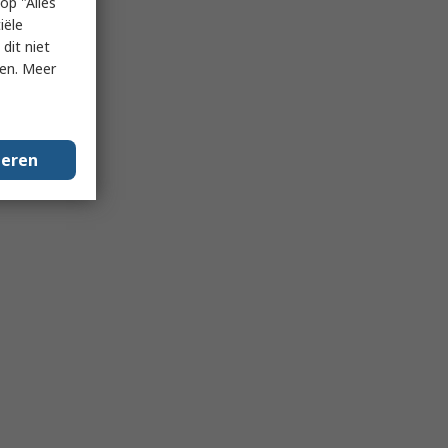
op "Alles
iële
dit niet
ken. Meer
geren