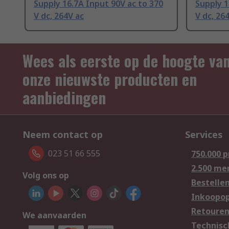
Supply 16.7A Input 90V ac to 370
Supply 1
V dc, 264V ac
V dc, 26
Wees als eerste op de hoogte va
onze nieuwste producten en
aanbiedingen
Neem contact op
Services
023 51 66 555
750.000 
2.500 me
Volg ons op
Bestelle
Inkoopop
Retoure
We aanvaarden
Technisc