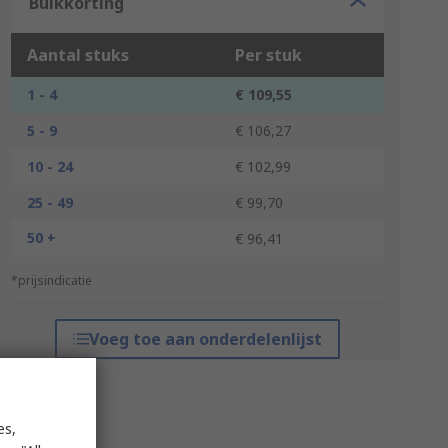
Bulkkorting
Aantal stuks
Per stuk
1 - 4
€ 109,55
5 - 9
€ 106,27
10 - 24
€ 102,99
25 - 49
€ 99,70
50 +
€ 96,41
*prijsindicatie
Voeg toe aan onderdelenlijst
es,