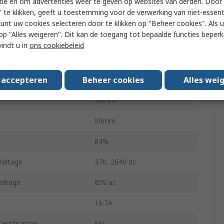
tie en om advertenties weer te geven op websites van derden. Door 
 te klikken, geeft u toestemming voor de verwerking van niet-essent
ing Temperature
-25°C
kunt uw cookies selecteren door te klikken op "Beheer cookies". Als u 
 u op "Alles weigeren". Dit kan de toegang tot bepaalde functies beper
ing Temperature
70°C
vindt u in
ons cookiebeleid
vals
No
s accepteren
Beheer cookies
Alles wei
199mm
50mm
99mm
84%
oltage
370, 264V dc
oltage
85V ac
16.7A
ertification
No