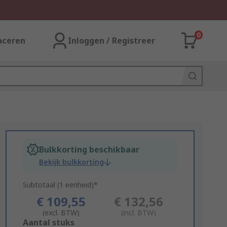
0
aceren
Inloggen / Registreer
Bulkkorting beschikbaar
Bekijk bulkkorting
Subtotaal (1 eenheid)*
€ 109,55
€ 132,56
(excl. BTW)
(incl. BTW)
Add
Aantal stuks