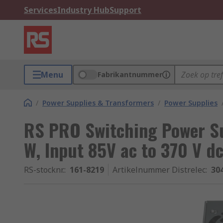
Services
Industry Hub
Support
Menu
Fabrikantnummer
/
Power Supplies & Transformers
/
Power Supplies
RS PRO Switching Power Su
W, Input 85V ac to 370 V d
RS-stocknr.
:
161-8219
Artikelnummer Distrelec
:
30