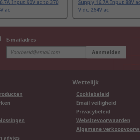
6.7A Input 90V ac to 370
Supply 16.7A Input 88V ac
4V ac
V dc, 264V ac
n
E-mailadres
Aanmelden
Wettelijk
producten
Cookiebeleid
rken
Email veiligheid
n
Privacybeleid
lossingen
Websitevoorwaarden
n
Algemene verkoopvoorw
h advies