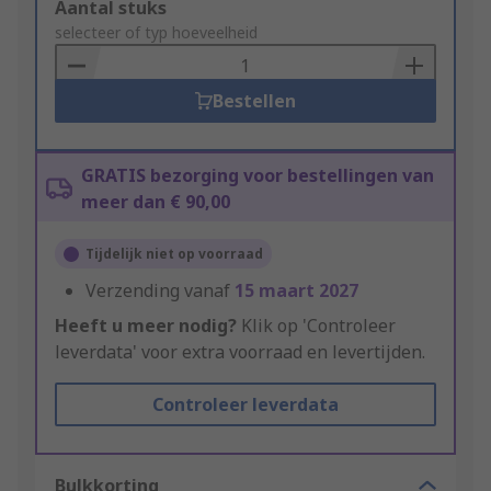
Add
Aantal stuks
to
selecteer of typ hoeveelheid
Basket
Bestellen
GRATIS bezorging voor bestellingen van
meer dan € 90,00
Tijdelijk niet op voorraad
Verzending vanaf
15 maart 2027
Heeft u meer nodig?
Klik op 'Controleer
leverdata' voor extra voorraad en levertijden.
Controleer leverdata
Bulkkorting