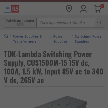
0
Fabrikantnummer
/
Power Supplies &
/
Power
/
Switching Power
Transformers
Supplies
Supplies
TDK-Lambda Switching Power
Supply, CUS1500M-15 15V dc,
100A, 1.5 kW, Input 85V ac to 340
V dc, 265V ac