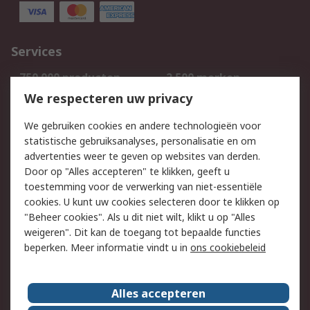
Services
750.000 producten
2.500 merken
Bestellen
Inkoopoplossingen
We respecteren uw privacy
Retouren
Technisch advies
We gebruiken cookies en andere technologieën voor
Track & Trace
statistische gebruiksanalyses, personalisatie en om
advertenties weer te geven op websites van derden.
Wettelijk
Door op "Alles accepteren" te klikken, geeft u
toestemming voor de verwerking van niet-essentiële
Cookiebeleid
Email veiligheid
cookies. U kunt uw cookies selecteren door te klikken op
Privacybeleid
Websitevoorwaarden
"Beheer cookies". Als u dit niet wilt, klikt u op "Alles
weigeren". Dit kan de toegang tot bepaalde functies
Algemene
beperken. Meer informatie vindt u in
ons cookiebeleid
verkoopvoorwaarden
Over RS
Alles accepteren