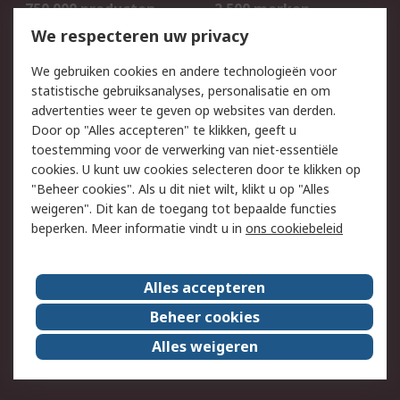
750.000 producten
2.500 merken
Bestellen
Inkoopoplossingen
We respecteren uw privacy
Retouren
Technisch advies
We gebruiken cookies en andere technologieën voor
Track & Trace
statistische gebruiksanalyses, personalisatie en om
advertenties weer te geven op websites van derden.
Wettelijk
Door op "Alles accepteren" te klikken, geeft u
toestemming voor de verwerking van niet-essentiële
Cookiebeleid
Email veiligheid
cookies. U kunt uw cookies selecteren door te klikken op
Privacybeleid
Websitevoorwaarden
"Beheer cookies". Als u dit niet wilt, klikt u op "Alles
weigeren". Dit kan de toegang tot bepaalde functies
Algemene
beperken. Meer informatie vindt u in
ons cookiebeleid
verkoopvoorwaarden
Over RS
Alles accepteren
RS Group
Over ons
Beheer cookies
RS wereldwijd
Werken bij RS
Alles weigeren
ESG