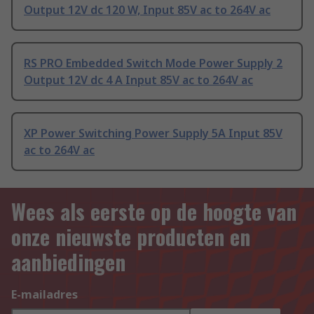
Output 12V dc 120 W, Input 85V ac to 264V ac
RS PRO Embedded Switch Mode Power Supply 2
Output 12V dc 4 A Input 85V ac to 264V ac
XP Power Switching Power Supply 5A Input 85V
ac to 264V ac
Wees als eerste op de hoogte van
onze nieuwste producten en
aanbiedingen
E-mailadres