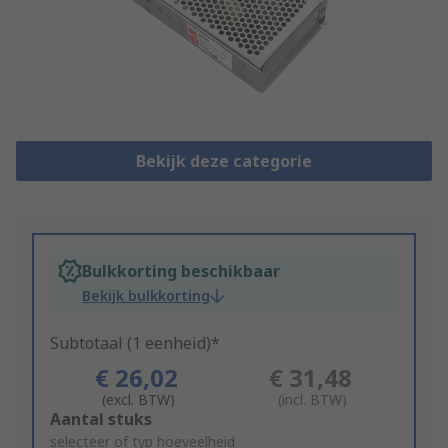
Bekijk deze categorie
Bulkkorting beschikbaar
Bekijk bulkkorting
Subtotaal (1 eenheid)*
€ 26,02
€ 31,48
(excl. BTW)
(incl. BTW)
Add
Aantal stuks
to
selecteer of typ hoeveelheid