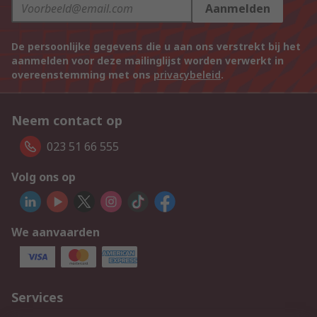
Aanmelden
De persoonlijke gegevens die u aan ons verstrekt bij het
aanmelden voor deze mailinglijst worden verwerkt in
overeenstemming met ons
privacybeleid
.
Neem contact op
023 51 66 555
Volg ons op
We aanvaarden
Services