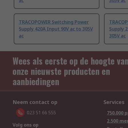
ac
305V ac
TRACOPOWER Switching Power
TRACOPO
Supply 420A Input 90V ac to 305V
Supply 
ac
305V ac
Wees als eerste op de hoogte va
onze nieuwste producten en
aanbiedingen
Neem contact op
Services
023 51 66 555
750.000 
2.500 me
Volg ons op