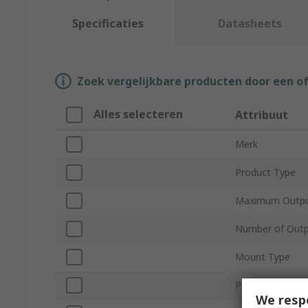
Specificaties
Datasheets
Zoek vergelijkbare producten door een o
Alles selecteren
Attribuut
Merk
Product Type
Maximum Outpu
Number of Out
Mount Type
Power
We resp