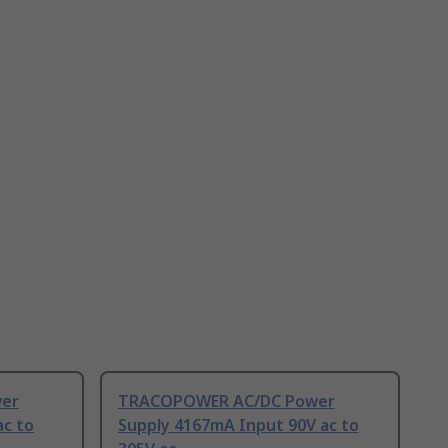
er
TRACOPOWER AC/DC Power
ac to
Supply 4167mA Input 90V ac to