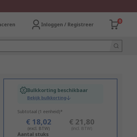
0
aceren
Inloggen / Registreer
Bulkkorting beschikbaar
Bekijk bulkkorting
Subtotaal (1 eenheid)*
€ 18,02
€ 21,80
(excl. BTW)
(incl. BTW)
Add
Aantal stuks