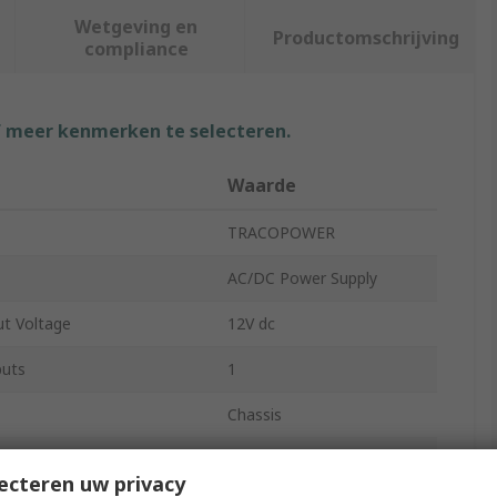
Wetgeving en
Productomschrijving
compliance
f meer kenmerken te selecteren.
Waarde
TRACOPOWER
AC/DC Power Supply
t Voltage
12V dc
puts
1
Chassis
5W
ecteren uw privacy