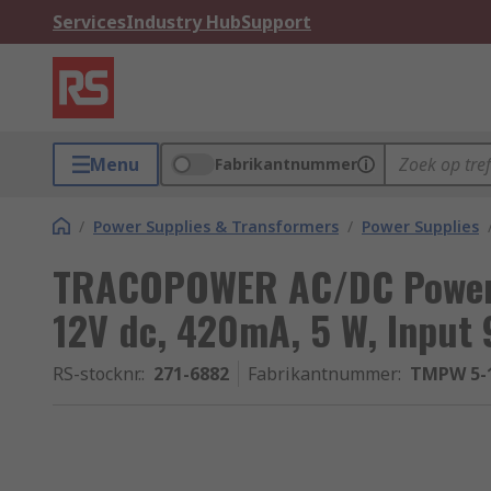
Services
Industry Hub
Support
Menu
Fabrikantnummer
/
Power Supplies & Transformers
/
Power Supplies
TRACOPOWER AC/DC Power 
12V dc, 420mA, 5 W, Input 
RS-stocknr.
:
271-6882
Fabrikantnummer
:
TMPW 5-