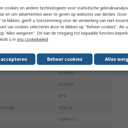
rrent
420mA
n cookies en andere technologieën voor statistische gebruiksanalys
ing Temperature
-40°C
tie en om advertenties weer te geven op websites van derden. Door 
 te klikken, geeft u toestemming voor de verwerking van niet-essent
ting Temperature
70°C
kunt uw cookies selecteren door te klikken op "Beheer cookies". Als u 
 u op "Alles weigeren". Dit kan de toegang tot bepaalde functies beper
60g
vindt u in
ons cookiebeleid
ovals
EN 60335-1
s accepteren
Beheer cookies
Alles wei
43.2mm
55.1mm
22.9mm
81%
Voltage
305V ac
TMPW 5-T