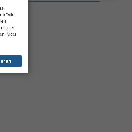
es,
op "Alles
iële
dit niet
ken. Meer
geren