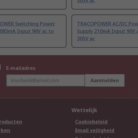
305V ac
WER Switching Power
TRACOPOWER AC/DC Pow
2083mA Input 90V ac to
Supply 210mA Input 90V 
305V ac
n
E-mailadres
Aanmelden
Wettelijk
producten
Cookiebeleid
rken
Email veiligheid