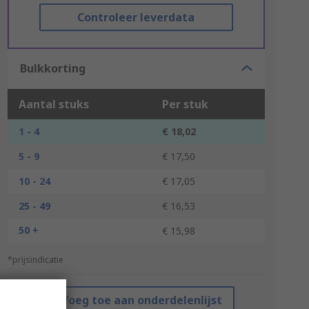
Controleer leverdata
Bulkkorting
Aantal stuks
Per stuk
1 - 4
€ 18,02
5 - 9
€ 17,50
10 - 24
€ 17,05
25 - 49
€ 16,53
50 +
€ 15,98
*prijsindicatie
Voeg toe aan onderdelenlijst