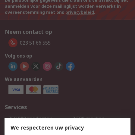
De persoonlijke gegevens die u aan ons verstrekt bij het
aanmelden voor deze mailinglijst worden verwerkt in
overeenstemming met ons
privacybeleid
.
Neem contact op
023 51 66 555
Volg ons op
We aanvaarden
Services
750.000 producten
2.500 merken
Bestellen
Inkoopoplossingen
We respecteren uw privacy