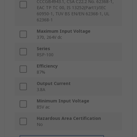
CCCGB4943.1, CSA C22.2 No. 62368-1,
EAC TP TC 00, IS 13252(Part1)/IEC
60950-1, TUV BS EN/EN 62368-1, UL
62368-1
Maximum Input Voltage
370, 264V dc
Series
RSP-100
Efficiency
87%
Output Current
3.8A
Minimum Input Voltage
85V ac
Hazardous Area Certification
No