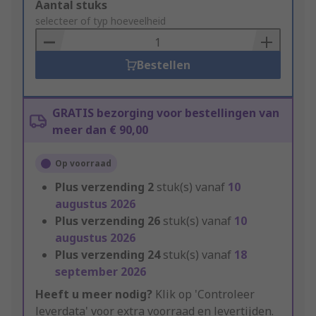
Add
Aantal stuks
to
selecteer of typ hoeveelheid
Basket
Bestellen
GRATIS bezorging voor bestellingen van
meer dan € 90,00
Op voorraad
Plus verzending
2
stuk(s) vanaf
10
augustus 2026
Plus verzending
26
stuk(s) vanaf
10
augustus 2026
Plus verzending
24
stuk(s) vanaf
18
september 2026
Heeft u meer nodig?
Klik op 'Controleer
leverdata' voor extra voorraad en levertijden.