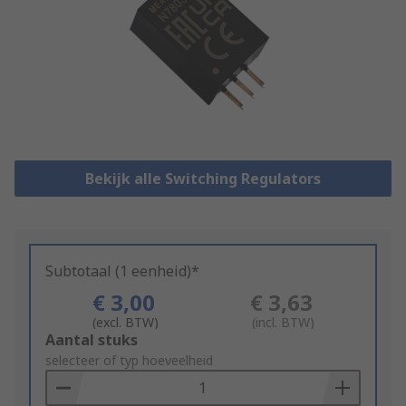
Bekijk alle Switching Regulators
Subtotaal (1 eenheid)*
€ 3,00
€ 3,63
(excl. BTW)
(incl. BTW)
Add
Aantal stuks
to
selecteer of typ hoeveelheid
Basket