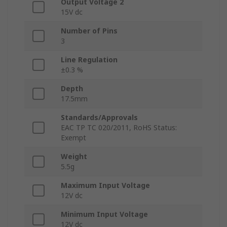
Output Voltage 2
15V dc
Number of Pins
3
Line Regulation
±0.3 %
Depth
17.5mm
Standards/Approvals
EAC TP TC 020/2011, RoHS Status:
Exempt
Weight
5.5g
Maximum Input Voltage
12V dc
Minimum Input Voltage
12V dc