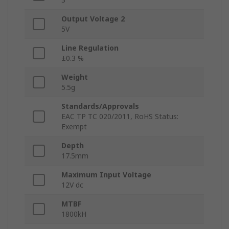
Output Voltage 2
5V
Line Regulation
±0.3 %
Weight
5.5g
Standards/Approvals
EAC TP TC 020/2011, RoHS Status:
Exempt
Depth
17.5mm
Maximum Input Voltage
12V dc
MTBF
1800kH