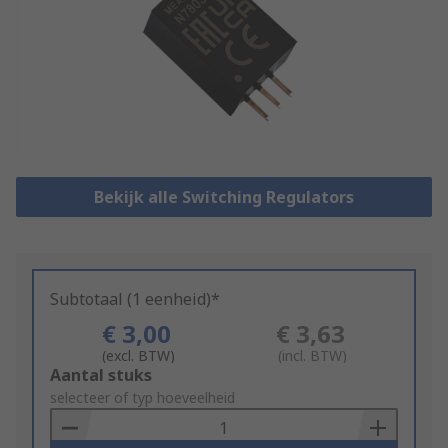
Bekijk alle Switching Regulators
Subtotaal (1 eenheid)*
€ 3,00
€ 3,63
(excl. BTW)
(incl. BTW)
Add
Aantal stuks
to
selecteer of typ hoeveelheid
Basket