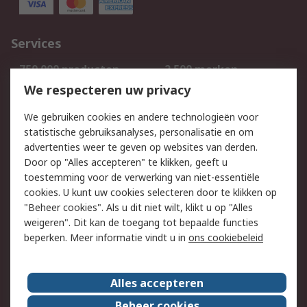
Services
750.000 producten
2.500 merken
Bestellen
Inkoopoplossingen
We respecteren uw privacy
Retouren
Technisch advies
We gebruiken cookies en andere technologieën voor
Track & Trace
statistische gebruiksanalyses, personalisatie en om
advertenties weer te geven op websites van derden.
Wettelijk
Door op "Alles accepteren" te klikken, geeft u
toestemming voor de verwerking van niet-essentiële
Cookiebeleid
Email veiligheid
cookies. U kunt uw cookies selecteren door te klikken op
Privacybeleid
Websitevoorwaarden
"Beheer cookies". Als u dit niet wilt, klikt u op "Alles
weigeren". Dit kan de toegang tot bepaalde functies
Algemene
beperken. Meer informatie vindt u in
ons cookiebeleid
verkoopvoorwaarden
Over RS
Alles accepteren
RS Group
Over ons
Beheer cookies