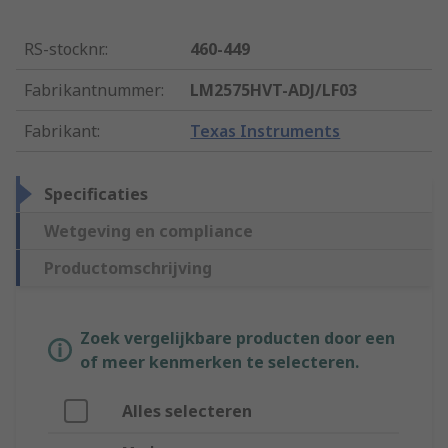
RS-stocknr.
:
460-449
Fabrikantnummer
:
LM2575HVT-ADJ/LF03
Fabrikant
:
Texas Instruments
Specificaties
Wetgeving en compliance
Productomschrijving
Zoek vergelijkbare producten door een
of meer kenmerken te selecteren.
Alles selecteren