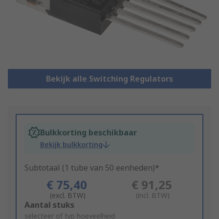
Bekijk alle Switching Regulators
Bulkkorting beschikbaar
Bekijk bulkkorting
Subtotaal (1 tube van 50 eenheden)*
€ 75,40
€ 91,25
(excl. BTW)
(incl. BTW)
Add
Aantal stuks
to
selecteer of typ hoeveelheid