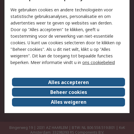
Retouren
Technisch advies
We gebruiken cookies en andere technologieën voor
Track & Trace
statistische gebruiksanalyses, personalisatie en om
advertenties weer te geven op websites van derden.
Wettelijk
Door op "Alles accepteren" te klikken, geeft u
toestemming voor de verwerking van niet-essentiële
Cookiebeleid
Email veiligheid
cookies. U kunt uw cookies selecteren door te klikken op
Privacybeleid
Websitevoorwaarden
"Beheer cookies". Als u dit niet wilt, klikt u op "Alles
weigeren". Dit kan de toegang tot bepaalde functies
Algemene
beperken. Meer informatie vindt u in
ons cookiebeleid
verkoopvoorwaarden
Over RS
Alles accepteren
RS Group
Over ons
Beheer cookies
RS wereldwijd
Werken bij RS
Alles weigeren
ESG
Bingerweg 19 | 2031 AZ HAARLEM | BTW: NL 806 558 519.B01 | KvK
Amsterdam: 33298393
RS Components B.V.