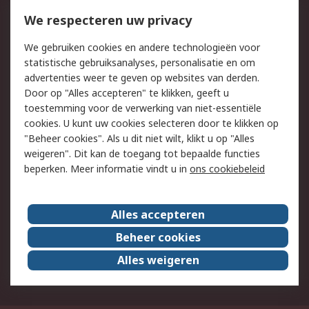
Bestellen
Inkoopoplossingen
We respecteren uw privacy
Retouren
Technisch advies
We gebruiken cookies en andere technologieën voor
Track & Trace
statistische gebruiksanalyses, personalisatie en om
advertenties weer te geven op websites van derden.
Wettelijk
Door op "Alles accepteren" te klikken, geeft u
toestemming voor de verwerking van niet-essentiële
Cookiebeleid
Email veiligheid
cookies. U kunt uw cookies selecteren door te klikken op
Privacybeleid
Websitevoorwaarden
"Beheer cookies". Als u dit niet wilt, klikt u op "Alles
weigeren". Dit kan de toegang tot bepaalde functies
Algemene
beperken. Meer informatie vindt u in
ons cookiebeleid
verkoopvoorwaarden
Over RS
Alles accepteren
RS Group
Over ons
Beheer cookies
RS wereldwijd
Werken bij RS
Alles weigeren
ESG