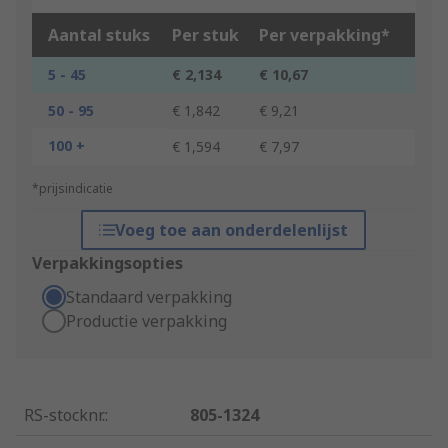
Aantal stuks
Per stuk
Per verpakking*
5 - 45
€ 2,134
€ 10,67
50 - 95
€ 1,842
€ 9,21
100 +
€ 1,594
€ 7,97
*prijsindicatie
Voeg toe aan onderdelenlijst
Verpakkingsopties
Standaard verpakking
Productie verpakking
RS-stocknr.
:
805-1324