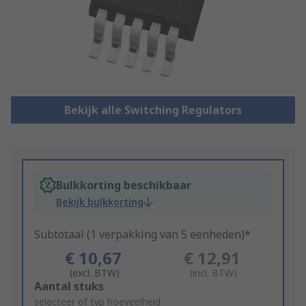
Bekijk alle Switching Regulators
Bulkkorting beschikbaar
Bekijk bulkkorting
Subtotaal (1 verpakking van 5 eenheden)*
€ 10,67
€ 12,91
(excl. BTW)
(incl. BTW)
Add
Aantal stuks
to
selecteer of typ hoeveelheid