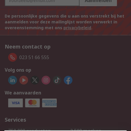
Aanmelden
De persoonlijke gegevens die u aan ons verstrekt bij het
aanmelden voor deze mailinglijst worden verwerkt in
overeenstemming met ons
privacybeleid
.
Neem contact op
023 51 66 555
Volg ons op
We aanvaarden
Services
750.000 producten
2.500 merken