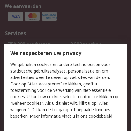
We aanvaarden
Services
750.000 producten
2.500 merken
Bestellen
Inkoopoplossingen
We respecteren uw privacy
Retouren
Technisch advies
We gebruiken cookies en andere technologieën voor
Track & Trace
statistische gebruiksanalyses, personalisatie en om
advertenties weer te geven op websites van derden.
Wettelijk
Door op "Alles accepteren" te klikken, geeft u
toestemming voor de verwerking van niet-essentiële
Cookiebeleid
Email veiligheid
cookies. U kunt uw cookies selecteren door te klikken op
Privacybeleid
Websitevoorwaarden
"Beheer cookies". Als u dit niet wilt, klikt u op "Alles
weigeren". Dit kan de toegang tot bepaalde functies
Algemene
beperken. Meer informatie vindt u in
ons cookiebeleid
verkoopvoorwaarden