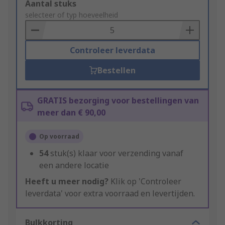
Add
Aantal stuks
to
selecteer of typ hoeveelheid
Basket
Controleer leverdata
Bestellen
GRATIS bezorging voor bestellingen van
meer dan € 90,00
Op voorraad
54
stuk(s) klaar voor verzending vanaf
een andere locatie
Heeft u meer nodig?
Klik op 'Controleer
leverdata' voor extra voorraad en levertijden.
Bulkkorting