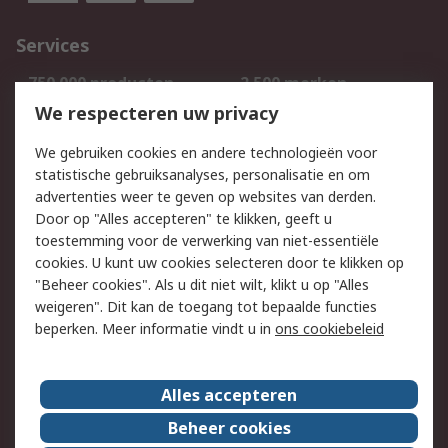
Services
750.000 producten
2.500 merken
Bestellen
Inkoopoplossingen
We respecteren uw privacy
Retouren
Technisch advies
We gebruiken cookies en andere technologieën voor
Track & Trace
statistische gebruiksanalyses, personalisatie en om
advertenties weer te geven op websites van derden.
Wettelijk
Door op "Alles accepteren" te klikken, geeft u
toestemming voor de verwerking van niet-essentiële
Cookiebeleid
Email veiligheid
cookies. U kunt uw cookies selecteren door te klikken op
Privacybeleid
Websitevoorwaarden
"Beheer cookies". Als u dit niet wilt, klikt u op "Alles
weigeren". Dit kan de toegang tot bepaalde functies
Algemene
beperken. Meer informatie vindt u in
ons cookiebeleid
verkoopvoorwaarden
Over RS
Alles accepteren
RS Group
Over ons
Beheer cookies