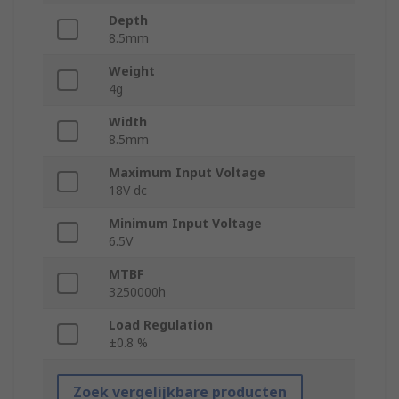
Depth
8.5mm
Weight
4g
Width
8.5mm
Maximum Input Voltage
18V dc
Minimum Input Voltage
6.5V
MTBF
3250000h
Load Regulation
±0.8 %
Zoek vergelijkbare producten