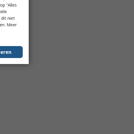
op "Alles
iële
dit niet
ken. Meer
geren