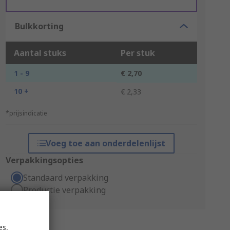
Bulkkorting
Aantal stuks
Per stuk
1 - 9
€ 2,70
10 +
€ 2,33
*prijsindicatie
Voeg toe aan onderdelenlijst
Verpakkingsopties
Standaard verpakking
Productie verpakking
es,