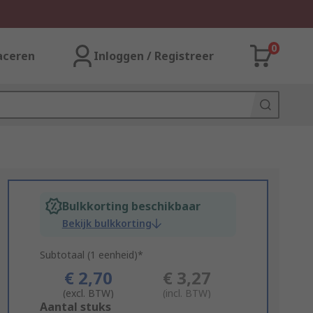
0
aceren
Inloggen / Registreer
Bulkkorting beschikbaar
Bekijk bulkkorting
Subtotaal (1 eenheid)*
€ 2,70
€ 3,27
(excl. BTW)
(incl. BTW)
Add
Aantal stuks