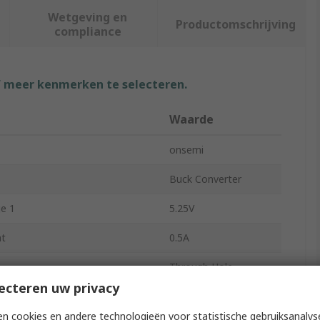
Wetgeving en
Productomschrijving
compliance
f meer kenmerken te selecteren.
Waarde
onsemi
Buck Converter
e 1
5.25V
nt
0.5A
Through Hole
ecteren uw privacy
tputs
5
n cookies en andere technologieën voor statistische gebruiksanalys