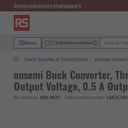
Services
Industry Hub
Support
Menu
Fabrikantnummer
/
Power Supplies & Transformers
/
Voltage Convert
onsemi Buck Converter, Th
Output Voltage, 0.5 A Outp
RS-stocknr.
:
689-9935
Fabrikantnummer
:
LM2574N