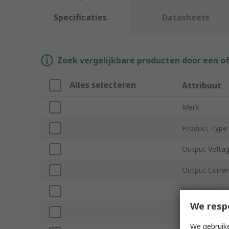
Specificaties
Datasheets
Zoek vergelijkbare producten door een o
Alles selecteren
Attribuut
Merk
Product Type
Output Voltag
Output Curre
Mount Type
We resp
Number of Ou
We gebruike