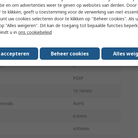
0.75W
tie en om advertenties weer te geven op websites van derden. Door 
 te klikken, geeft u toestemming voor de verwerking van niet-essent
77%
kunt uw cookies selecteren door te klikken op "Beheer cookies". Als u 
 u op "Alles weigeren". Dit kan de toegang tot bepaalde functies beper
rating Temperature
125°C
vindt u in
ons cookiebeleid
ating Temperature
-40°C
LM2574
s accepteren
Beheer cookies
Alles wei
ns
8
PDIP
10.16mm
provals
RoHS
6.6mm
4.95mm