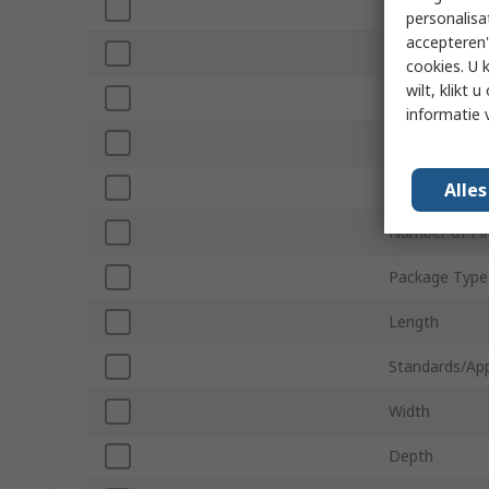
Power
personalisa
accepteren"
Efficiency
cookies. U 
wilt, klikt
Maximum Ope
informatie 
Minimum Oper
Series
Alle
Number of Pi
Package Type
Length
Standards/Ap
Width
Depth