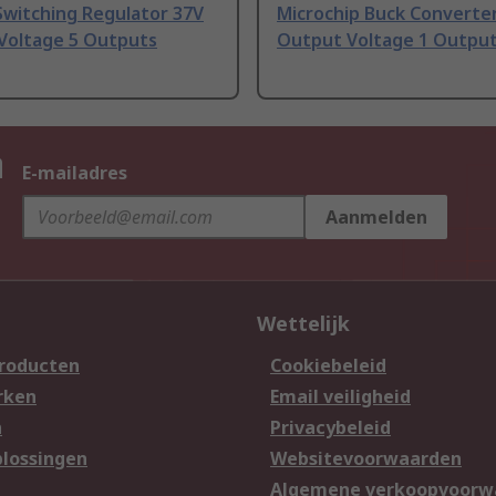
Switching Regulator 37V
Microchip Buck Converter
Voltage 5 Outputs
Output Voltage 1 Outpu
n
E-mailadres
Aanmelden
Wettelijk
producten
Cookiebeleid
rken
Email veiligheid
n
Privacybeleid
lossingen
Websitevoorwaarden
n
Algemene verkoopvoorw