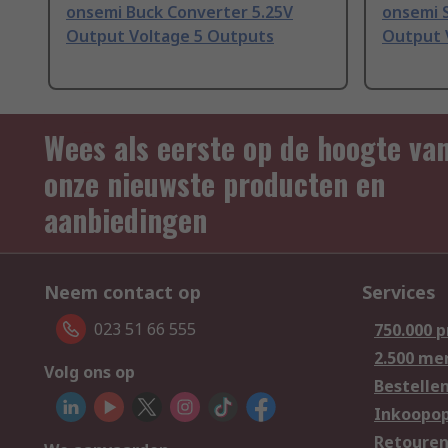
onsemi Buck Converter 5.25V
onsemi 
Output Voltage 5 Outputs
Output 
Wees als eerste op de hoogte va
onze nieuwste producten en
aanbiedingen
Neem contact op
Services
023 51 66 555
750.000 
2.500 me
Volg ons op
Bestelle
Inkoopop
Retoure