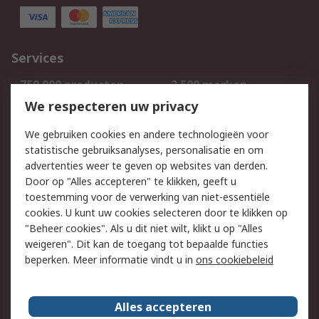
Services
750.000 producten
2.500 merken
Bestellen
Inkoopoplossingen
We respecteren uw privacy
Retouren
Technisch advies
We gebruiken cookies en andere technologieën voor
Track & Trace
statistische gebruiksanalyses, personalisatie en om
advertenties weer te geven op websites van derden.
Wettelijk
Door op "Alles accepteren" te klikken, geeft u
toestemming voor de verwerking van niet-essentiële
Cookiebeleid
Email veiligheid
cookies. U kunt uw cookies selecteren door te klikken op
Privacybeleid
Websitevoorwaarden
"Beheer cookies". Als u dit niet wilt, klikt u op "Alles
weigeren". Dit kan de toegang tot bepaalde functies
Algemene
beperken. Meer informatie vindt u in
ons cookiebeleid
verkoopvoorwaarden
Over RS
Alles accepteren