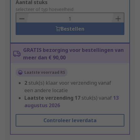
Add
Aantal stuks
to
selecteer of typ hoeveelheid
Basket
Bestellen
GRATIS bezorging voor bestellingen van
meer dan € 90,00
Laatste voorraad RS
2
stuk(s) klaar voor verzending vanaf
een andere locatie
Laatste verzending
17
stuk(s) vanaf
13
augustus 2026
Controleer leverdata