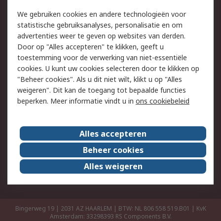
Retouren
Technisch advies
We gebruiken cookies en andere technologieën voor
Track & Trace
statistische gebruiksanalyses, personalisatie en om
advertenties weer te geven op websites van derden.
Wettelijk
Door op "Alles accepteren" te klikken, geeft u
toestemming voor de verwerking van niet-essentiële
Cookiebeleid
Email veiligheid
cookies. U kunt uw cookies selecteren door te klikken op
Privacybeleid
Websitevoorwaarden
"Beheer cookies". Als u dit niet wilt, klikt u op "Alles
weigeren". Dit kan de toegang tot bepaalde functies
Algemene
beperken. Meer informatie vindt u in
ons cookiebeleid
verkoopvoorwaarden
Over RS
Alles accepteren
RS Group
Over ons
Beheer cookies
RS wereldwijd
Werken bij RS
Alles weigeren
ESG
Bingerweg 19 | 2031 AZ HAARLEM | BTW: NL 806 558 519.B01 | KvK
Amsterdam: 33298393
RS Components B.V.