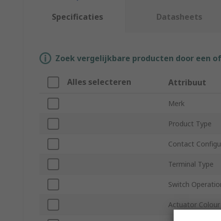
Specificaties
Datasheets
Zoek vergelijkbare producten door een o
Alles selecteren
Attribuut
Merk
Product Type
Contact Configu
Terminal Type
Switch Operatio
Actuator Colour