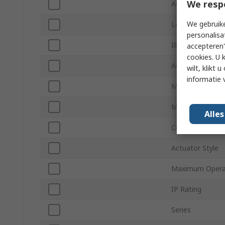
We resp
Actuator Lengt
We gebruike
Length
personalisa
Illuminated
accepteren"
cookies. U 
Actuator Orient
wilt, klikt
informatie 
Mount Type
Minimum Operat
Alle
Contact DC Vol
Actuator Style
Maximum Opera
IP Rating
Series