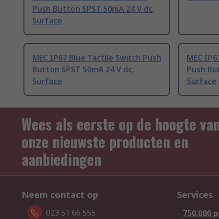
Push Button SPST 50mA 24 V dc,
Surface
MEC IP67 Blue Tactile Switch Push
MEC IP67
Button SPST 50mA 24 V dc,
Push Bu
Surface
Surface
Wees als eerste op de hoogte va
onze nieuwste producten en
aanbiedingen
Neem contact op
Services
023 51 66 555
750.000 