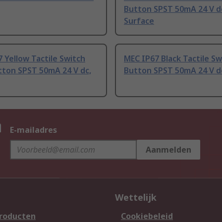
Button SPST 50mA 24 V d
Surface
 Yellow Tactile Switch
MEC IP67 Black Tactile Sw
tton SPST 50mA 24 V dc,
Button SPST 50mA 24 V d
n
E-mailadres
Aanmelden
Wettelijk
producten
Cookiebeleid