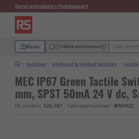
Services
Industry Hub
Support
Menu
Fabrikantnummer
/
Switches
/
Keyboard & Keypad Switches
/
Tactile
MEC IP67 Green Tactile Swi
mm, SPST 50mA 24 V dc, S
RS-stocknr.
:
126-767
Fabrikantnummer
:
4FSH922