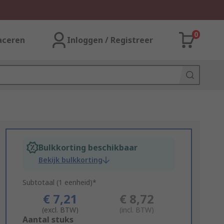
0
aceren
Inloggen / Registreer
Bulkkorting beschikbaar
Bekijk bulkkorting
Subtotaal (1 eenheid)*
€ 7,21
€ 8,72
(excl. BTW)
(incl. BTW)
Add
Aantal stuks