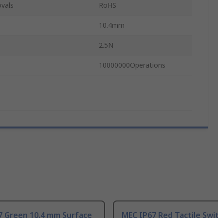
vals
RoHS
10.4mm
2.5N
10000000Operations
7 Green 10.4 mm Surface
MEC IP67 Red Tactile Swi