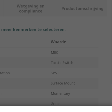
Wetgeving en
Productomschrijving
compliance
f meer kenmerken te selecteren.
Waarde
MEC
Tactile Switch
ration
SPST
Surface Mount
n
Momentary
Green