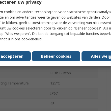
ecteren uw privacy
h
10.4mm
n cookies en andere technologieën voor statistische gebruiksanalys
14mm
tie en om advertenties weer te geven op websites van derden. Door 
Yes
 te klikken, geeft u toestemming voor de verwerking van niet-essent
kunt uw cookies selecteren door te klikken op "Beheer cookies". Als u 
ation
Right Angle
 u op "Alles weigeren". Dit kan de toegang tot bepaalde functies beper
vindt u in
ons cookiebeleid
Surface
ing Temperature
-40°C
s accepteren
Beheer cookies
Alles wei
tage
24V dc
Push Button
ting Temperature
125°C
IP67
4F