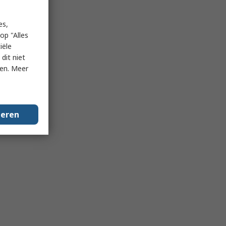
es,
op "Alles
iële
dit niet
ken. Meer
geren