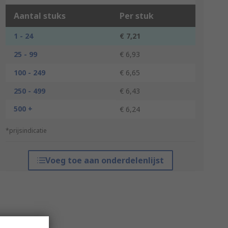
Aantal stuks
Per stuk
1 - 24
€ 7,21
25 - 99
€ 6,93
100 - 249
€ 6,65
250 - 499
€ 6,43
500 +
€ 6,24
*prijsindicatie
Voeg toe aan onderdelenlijst