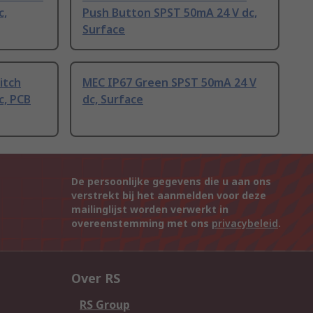
c,
Push Button SPST 50mA 24 V dc,
Surface
itch
MEC IP67 Green SPST 50mA 24 V
c, PCB
dc, Surface
De persoonlijke gegevens die u aan ons
verstrekt bij het aanmelden voor deze
mailinglijst worden verwerkt in
overeenstemming met ons
privacybeleid
.
Over RS
RS Group