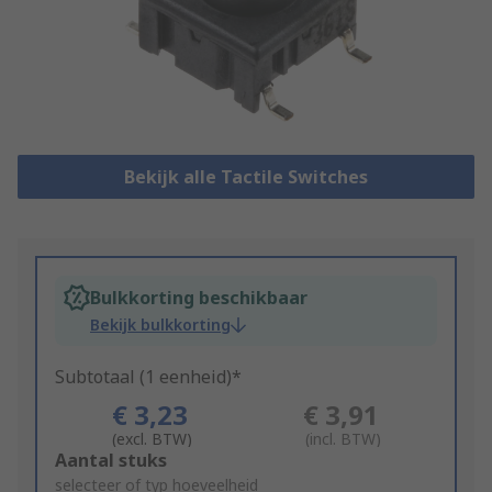
Bekijk alle Tactile Switches
Bulkkorting beschikbaar
Bekijk bulkkorting
Subtotaal (1 eenheid)*
€ 3,23
€ 3,91
(excl. BTW)
(incl. BTW)
Add
Aantal stuks
to
selecteer of typ hoeveelheid