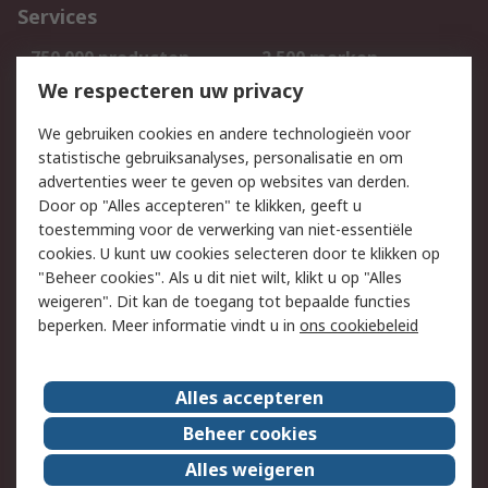
Services
750.000 producten
2.500 merken
Bestellen
Inkoopoplossingen
We respecteren uw privacy
Retouren
Technisch advies
We gebruiken cookies en andere technologieën voor
Track & Trace
statistische gebruiksanalyses, personalisatie en om
advertenties weer te geven op websites van derden.
Wettelijk
Door op "Alles accepteren" te klikken, geeft u
toestemming voor de verwerking van niet-essentiële
Cookiebeleid
Email veiligheid
cookies. U kunt uw cookies selecteren door te klikken op
Privacybeleid
Websitevoorwaarden
"Beheer cookies". Als u dit niet wilt, klikt u op "Alles
weigeren". Dit kan de toegang tot bepaalde functies
Algemene
beperken. Meer informatie vindt u in
ons cookiebeleid
verkoopvoorwaarden
Over RS
Alles accepteren
RS Group
Over ons
Beheer cookies
RS wereldwijd
Werken bij RS
Alles weigeren