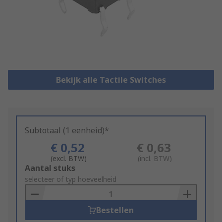
Bekijk alle Tactile Switches
Subtotaal (1 eenheid)*
€ 0,52
€ 0,63
(excl. BTW)
(incl. BTW)
Add
Aantal stuks
to
selecteer of typ hoeveelheid
Basket
Bestellen