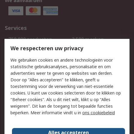
We aanvaarden
Services
750.000 producten
2.500 merken
Bestellen
Inkoopoplossingen
We respecteren uw privacy
Retouren
Technisch advies
We gebruiken cookies en andere technologieën voor
Track & Trace
statistische gebruiksanalyses, personalisatie en om
advertenties weer te geven op websites van derden.
Wettelijk
Door op "Alles accepteren" te klikken, geeft u
toestemming voor de verwerking van niet-essentiële
Cookiebeleid
Email veiligheid
cookies. U kunt uw cookies selecteren door te klikken op
Privacybeleid
Websitevoorwaarden
"Beheer cookies". Als u dit niet wilt, klikt u op "Alles
weigeren". Dit kan de toegang tot bepaalde functies
Algemene
beperken. Meer informatie vindt u in
ons cookiebeleid
verkoopvoorwaarden
Over RS
Alles accepteren