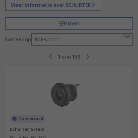
Meer informatie over SCHURTER
Filters
Sorteer op
Relevantie
1
van
152
Op voorraad
Schurter, Screw
RS-stocknr.
269-3833