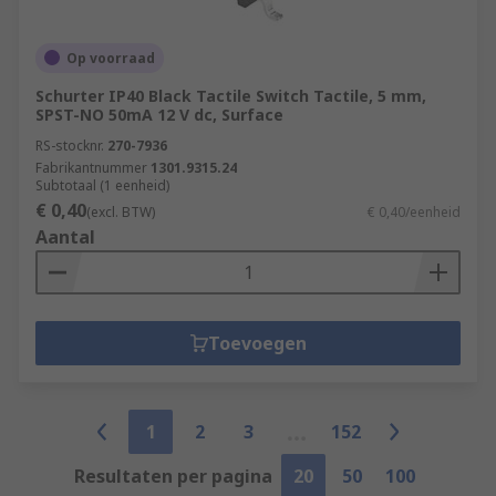
Op voorraad
Schurter IP40 Black Tactile Switch Tactile, 5 mm,
SPST-NO 50mA 12 V dc, Surface
RS-stocknr.
270-7936
Fabrikantnummer
1301.9315.24
Subtotaal (1 eenheid)
€ 0,40
(excl. BTW)
€ 0,40/eenheid
Aantal
Toevoegen
1
2
3
152
Resultaten per pagina
20
50
100