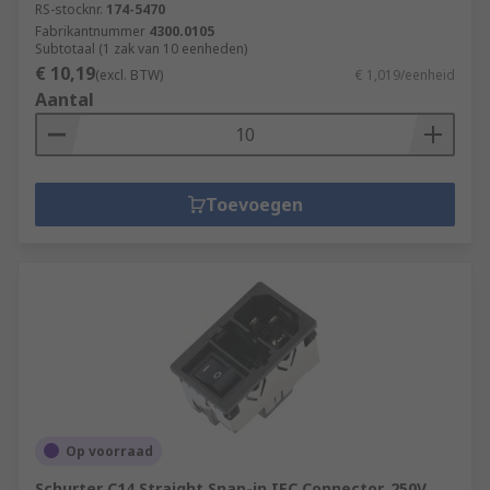
RS-stocknr.
174-5470
Fabrikantnummer
4300.0105
Subtotaal (1 zak van 10 eenheden)
€ 10,19
(excl. BTW)
€ 1,019/eenheid
Aantal
Toevoegen
Op voorraad
Schurter C14 Straight Snap-in IEC Connector, 250V