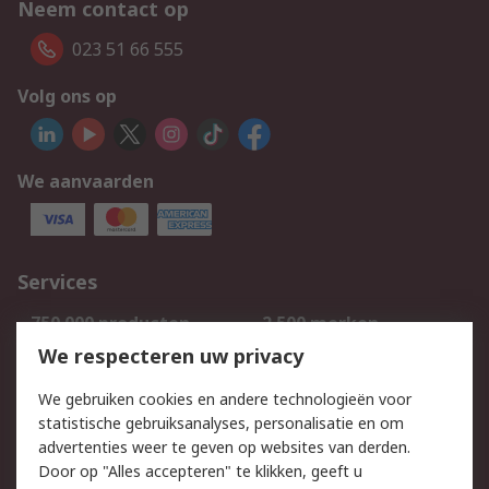
Neem contact op
023 51 66 555
Volg ons op
We aanvaarden
Services
750.000 producten
2.500 merken
Bestellen
Inkoopoplossingen
We respecteren uw privacy
Retouren
Technisch advies
We gebruiken cookies en andere technologieën voor
Track & Trace
statistische gebruiksanalyses, personalisatie en om
advertenties weer te geven op websites van derden.
Wettelijk
Door op "Alles accepteren" te klikken, geeft u