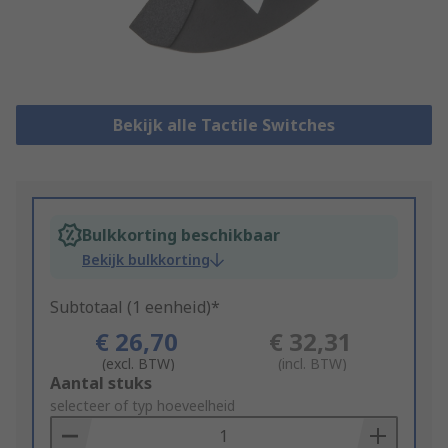
Bekijk alle Tactile Switches
Bulkkorting beschikbaar
Bekijk bulkkorting
Subtotaal (1 eenheid)*
€ 26,70
€ 32,31
(excl. BTW)
(incl. BTW)
Add
Aantal stuks
to
selecteer of typ hoeveelheid
Basket