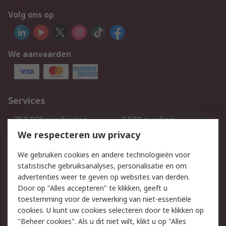
Volg ons op
We aanvaarden
Services
750.000 producten
2.500 merken
Bestellen
Inkoopoplossingen
We respecteren uw privacy
Retouren
Technisch advies
We gebruiken cookies en andere technologieën voor
Track & Trace
statistische gebruiksanalyses, personalisatie en om
advertenties weer te geven op websites van derden.
Wettelijk
Door op "Alles accepteren" te klikken, geeft u
toestemming voor de verwerking van niet-essentiële
Cookiebeleid
Email veiligheid
cookies. U kunt uw cookies selecteren door te klikken op
Privacybeleid
Websitevoorwaarden
"Beheer cookies". Als u dit niet wilt, klikt u op "Alles