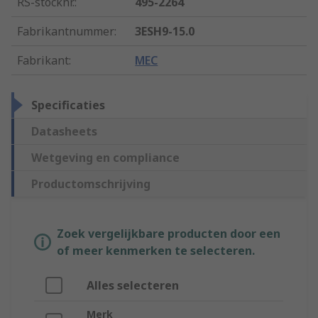
RS-stocknr.
:
495-2264
Fabrikantnummer
:
3ESH9-15.0
Fabrikant
:
MEC
Specificaties
Datasheets
Wetgeving en compliance
Productomschrijving
Zoek vergelijkbare producten door een
of meer kenmerken te selecteren.
Alles selecteren
Merk