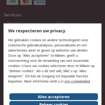
Services
750.000 producten
2.500 merken
Bestellen
Inkoopoplossingen
We respecteren uw privacy
Retouren
Technisch advies
We gebruiken cookies en andere technologieën voor
Track & Trace
statistische gebruiksanalyses, personalisatie en om
advertenties weer te geven op websites van derden.
Wettelijk
Door op "Alles accepteren" te klikken, geeft u
toestemming voor de verwerking van niet-essentiële
Cookiebeleid
Email veiligheid
cookies. U kunt uw cookies selecteren door te klikken op
Privacybeleid
Websitevoorwaarden
"Beheer cookies". Als u dit niet wilt, klikt u op "Alles
weigeren". Dit kan de toegang tot bepaalde functies
Algemene
beperken. Meer informatie vindt u in
ons cookiebeleid
verkoopvoorwaarden
Over RS
Alles accepteren
RS Group
Over ons
Beheer cookies