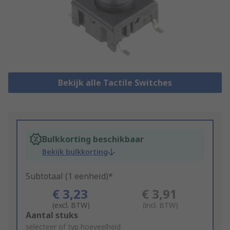
Bekijk alle Tactile Switches
Bulkkorting beschikbaar
Bekijk bulkkorting
Subtotaal (1 eenheid)*
€ 3,23
€ 3,91
(excl. BTW)
(incl. BTW)
Add
Aantal stuks
to
selecteer of typ hoeveelheid