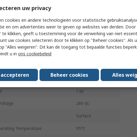
tion
Momentary
ecteren uw privacy
our
Black
n cookies en andere technologieën voor statistische gebruiksanalys
tie en om advertenties weer te geven op websites van derden. Door 
gth
2mm
 te klikken, geeft u toestemming voor de verwerking van niet-essent
kunt uw cookies selecteren door te klikken op "Beheer cookies". Als u 
12.4mm
 u op "Alles weigeren". Dit kan de toegang tot bepaalde functies beper
No
vindt u in
ons cookiebeleid
rating Temperature
-40°C
s accepteren
Beheer cookies
Alles wei
entation
Straight
le
Cap
Voltage
28V dc
Surface
rating Temperature
95°C