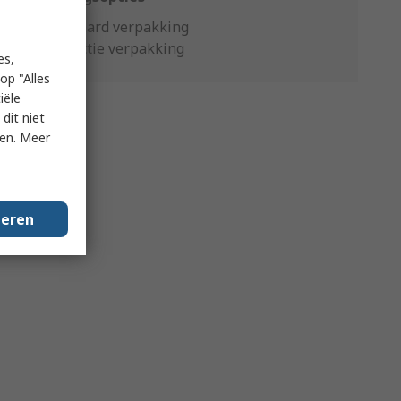
Standaard verpakking
Productie verpakking
es,
op "Alles
iële
dit niet
ken. Meer
geren