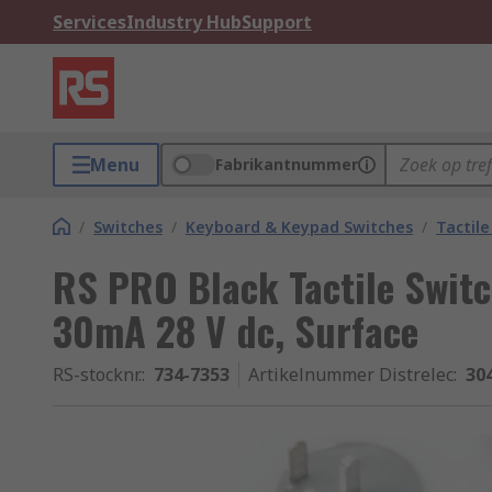
Services
Industry Hub
Support
Menu
Fabrikantnummer
/
Switches
/
Keyboard & Keypad Switches
/
Tactile
RS PRO Black Tactile Swit
30mA 28 V dc, Surface
RS-stocknr.
:
734-7353
Artikelnummer Distrelec
:
30