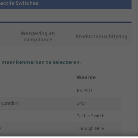
Tactile Switches
Wetgeving en
Productomschrijving
compliance
f meer kenmerken te selecteren.
Waarde
RS PRO
iguration
SPST
e
Tactile Switch
e
Through Hole