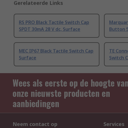
Gerelateerde Links
RS PRO Black Tactile Switch Cap
Marquard
SPDT 30mA 28 V dc, Surface
Button 5
MEC IP67 Black Tactile Switch Cap
TE Conne
Surface
Switch 
Wees als eerste op de hoogte va
onze nieuwste producten en
aanbiedingen
Neem contact op
Services