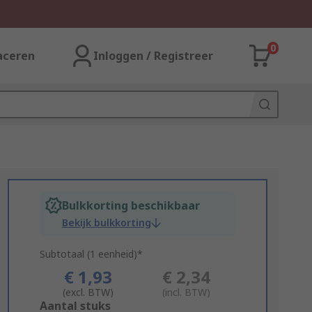
0
aceren
Inloggen / Registreer
Bulkkorting beschikbaar
Bekijk bulkkorting
Subtotaal (1 eenheid)*
€ 1,93
€ 2,34
(excl. BTW)
(incl. BTW)
Add
Aantal stuks