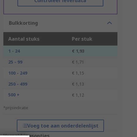
Controleer leverdata
Bulkkorting
Aantal stuks
Per stuk
1 - 24
€ 1,93
25 - 99
€ 1,71
100 - 249
€ 1,15
250 - 499
€ 1,13
500 +
€ 1,12
*prijsindicatie
Voeg toe aan onderdelenlijst
Verpakkingsopties