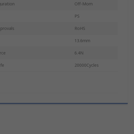
guration
Off-Mom
PS
provals
RoHS
13.6mm
rce
6.4N
ife
20000Cycles