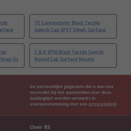
tile
TE Connectivity Black Tactile
urface
Switch Cap SPST 50mA, Surface
ile
C & K IP50 Black Tactile Switch
 Snap-In
Round Cap Surface Mount
De persoonlijke gegevens die u aan ons
verstrekt bij het aanmelden voor deze
mailinglijst worden verwerkt in
overeenstemming met ons
privacybeleid
.
Over RS