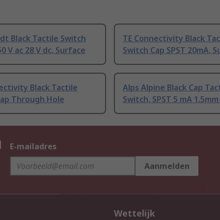
t Black Tactile Switch
TE Connectivity Black Tac
0 V ac 28 V dc, Surface
Switch Cap SPST 20mA, S
ctivity Black Tactile
Alps Alpine Black Cap Tact
Cap Through Hole
Switch, SPST 5 mA 1.5mm
n
E-mailadres
Aanmelden
Wettelijk