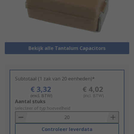
Bekijk alle Tantalum Capacitors
Subtotaal (1 zak van 20 eenheden)*
€ 3,32
€ 4,02
(excl. BTW)
(incl. BTW)
Add
Aantal stuks
to
selecteer of typ hoeveelheid
Basket
Controleer leverdata