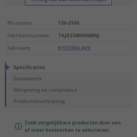
RS-stocknr.
:
136-0160
Fabrikantnummer
:
TAJA336M006RNJ
Fabrikant
:
KYOCERA AVX
Specificaties
Datasheets
Wetgeving en compliance
Productomschrijving
Zoek vergelijkbare producten door een
of meer kenmerken te selecteren.