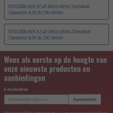
KYOCERA AVX 47 μF Electrolytic Tantalum
Capacitor 6.3V dc TAJ Series
KYOCERA AVX 4.7 μF Electrolytic Tantalum
Capacitor 6.3V dc TAJ Series
Wees als eerste op de hoogte van
onze nieuwste producten en
aanbiedingen
E-mailadres
Aanmelden
De persoonlijke gegevens die u aan ons verstrekt bij het