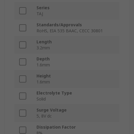
Series
TAJ
Standards/Approvals
RoHS, EIA 535 BAAC, CECC 30801
Length
3.2mm
Depth
1.6mm
Height
1.6mm
Electrolyte Type
Solid
Surge Voltage
5, 8V dc
Dissipation Factor
8%