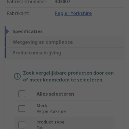
Fabrikantnummer
:
303007
Fabrikant
:
Pegler Yorkshire
Specificaties
Wetgeving en compliance
Productomschrijving
Zoek vergelijkbare producten door een
of meer kenmerken te selecteren.
Alles selecteren
Merk
Pegler Yorkshire
Product Type
Tap