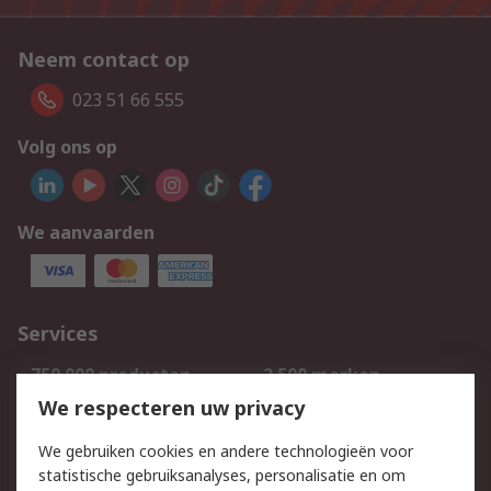
Neem contact op
023 51 66 555
Volg ons op
We aanvaarden
Services
750.000 producten
2.500 merken
Bestellen
Inkoopoplossingen
We respecteren uw privacy
Retouren
Technisch advies
We gebruiken cookies en andere technologieën voor
Track & Trace
statistische gebruiksanalyses, personalisatie en om