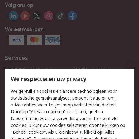
Volg ons op
We aanvaarden
Services
750.000 producten
2.500 merken
Bestellen
Inkoopoplossingen
We respecteren uw privacy
Retouren
Technisch advies
We gebruiken cookies en andere technologieën voor
Track & Trace
statistische gebruiksanalyses, personalisatie en om
advertenties weer te geven op websites van derden.
Wettelijk
Door op "Alles accepteren" te klikken, geeft u
toestemming voor de verwerking van niet-essentiële
Cookiebeleid
Email veiligheid
cookies. U kunt uw cookies selecteren door te klikken op
Privacybeleid
Websitevoorwaarden
"Beheer cookies". Als u dit niet wilt, klikt u op "Alles
weigeren". Dit kan de toegang tot bepaalde functies