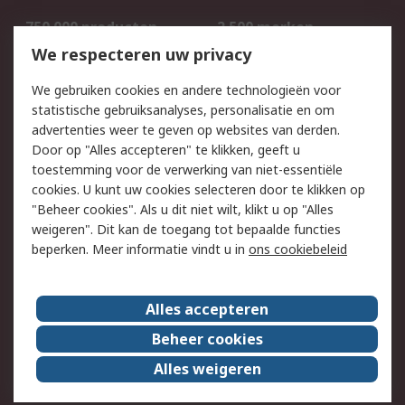
750.000 producten
2.500 merken
Bestellen
Inkoopoplossingen
We respecteren uw privacy
Retouren
Technisch advies
We gebruiken cookies en andere technologieën voor
Track & Trace
statistische gebruiksanalyses, personalisatie en om
advertenties weer te geven op websites van derden.
Wettelijk
Door op "Alles accepteren" te klikken, geeft u
toestemming voor de verwerking van niet-essentiële
Cookiebeleid
Email veiligheid
cookies. U kunt uw cookies selecteren door te klikken op
Privacybeleid
Websitevoorwaarden
"Beheer cookies". Als u dit niet wilt, klikt u op "Alles
weigeren". Dit kan de toegang tot bepaalde functies
Algemene
beperken. Meer informatie vindt u in
ons cookiebeleid
verkoopvoorwaarden
Over RS
Alles accepteren
RS Group
Over ons
Beheer cookies
RS wereldwijd
Werken bij RS
Alles weigeren
ESG