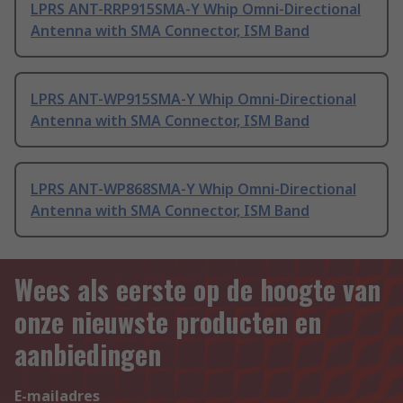
LPRS ANT-RRP915SMA-Y Whip Omni-Directional
Antenna with SMA Connector, ISM Band
LPRS ANT-WP915SMA-Y Whip Omni-Directional
Antenna with SMA Connector, ISM Band
LPRS ANT-WP868SMA-Y Whip Omni-Directional
Antenna with SMA Connector, ISM Band
Wees als eerste op de hoogte van
onze nieuwste producten en
aanbiedingen
E-mailadres