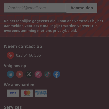
Aanmelden
De persoonlijke gegevens die u aan ons verstrekt bij het
aanmelden voor deze mailinglijst worden verwerkt in
overeenstemming met ons
privacybeleid
.
Neem contact op
023 51 66 555
Volg ons op
We aanvaarden
Services