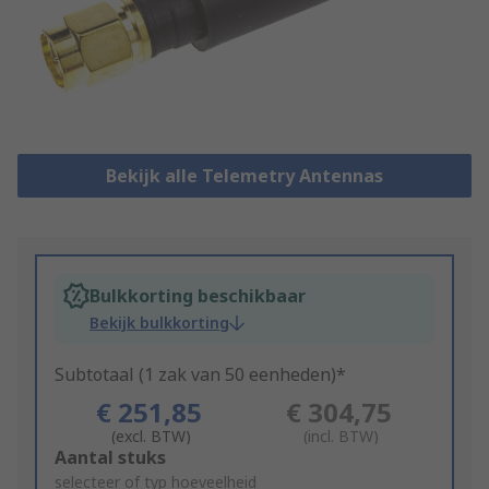
Bekijk alle Telemetry Antennas
Bulkkorting beschikbaar
Bekijk bulkkorting
Subtotaal (1 zak van 50 eenheden)*
€ 251,85
€ 304,75
(excl. BTW)
(incl. BTW)
Add
Aantal stuks
to
selecteer of typ hoeveelheid