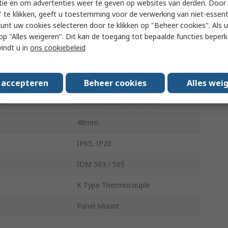
tie en om advertenties weer te geven op websites van derden. Door 
 te klikken, geeft u toestemming voor de verwerking van niet-essent
g Temperature
50°C
kunt uw cookies selecteren door te klikken op "Beheer cookies". Als u 
 u op "Alles weigeren". Dit kan de toegang tot bepaalde functies beper
On-Off
vindt u in
ons cookiebeleid
ltage
240V ac
250V
s accepteren
Beheer cookies
Alles wei
s
IEC751, IEC584.1, ITS90
48mm
IP65, IP20
IDM 503 / 505
K Type Thermocouple
Panel Mount