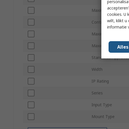
personalisa
accepteren"
Maximum Operatin
cookies. U 
wilt, klikt
Control Type
informatie 
Maximum Supply Vo
Maximum Voltage
Alle
Standards/Approval
Width
IP Rating
Series
Input Type
Mount Type