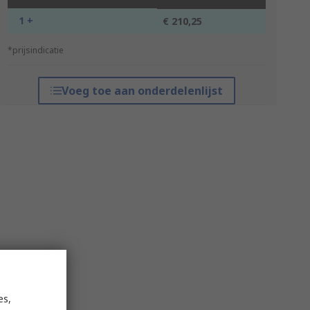
1 +
€ 210,25
*prijsindicatie
Voeg toe aan onderdelenlijst
es,