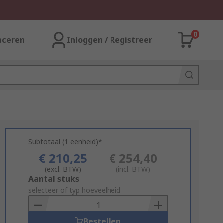
0
aceren
Inloggen / Registreer
Subtotaal (1 eenheid)*
€ 210,25
€ 254,40
(excl. BTW)
(incl. BTW)
Add
Aantal stuks
to
selecteer of typ hoeveelheid
Basket
Bestellen