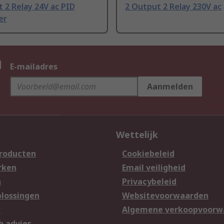
 2 Relay 24V ac PID
2 Output 2 Relay 230V ac
er
n
E-mailadres
Aanmelden
Wettelijk
producten
Cookiebeleid
rken
Email veiligheid
n
Privacybeleid
lossingen
Websitevoorwaarden
n
Algemene verkoopvoorw
h advies