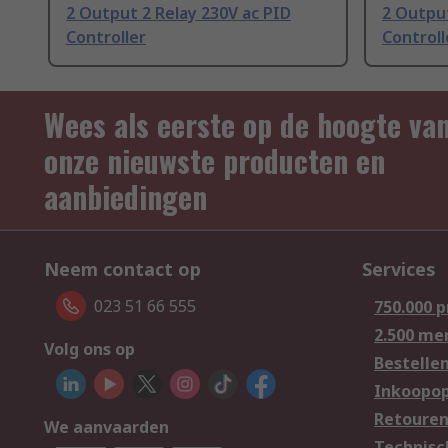
2 Output 2 Relay 230V ac PID
2 Output
Controller
Controll
Wees als eerste op de hoogte va
onze nieuwste producten en
aanbiedingen
Neem contact op
Services
023 51 66 555
750.000 
2.500 me
Volg ons op
Bestelle
Inkoopop
Retoure
We aanvaarden
Technisc