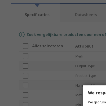
Specificaties
Datasheets
Zoek vergelijkbare producten door een o
Alles selecteren
Attribuut
Merk
Output Type
Product Type
Number of Outputs
We resp
Maximum Current
We gebruike
Minimum Operating