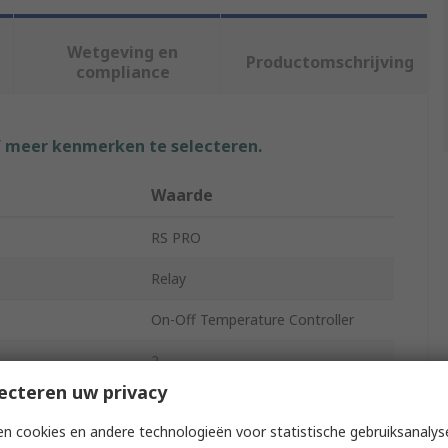
Wetgeving en
Productomschrijving
compliance
f meer kenmerken te selecteren.
Waarde
RS PRO
Relay
On-Off Temperature Controller
2
ecteren uw privacy
5A
n cookies en andere technologieën voor statistische gebruiksanalys
 Temperature
0°C