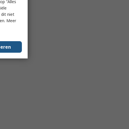
op "Alles
iële
dit niet
ken. Meer
geren