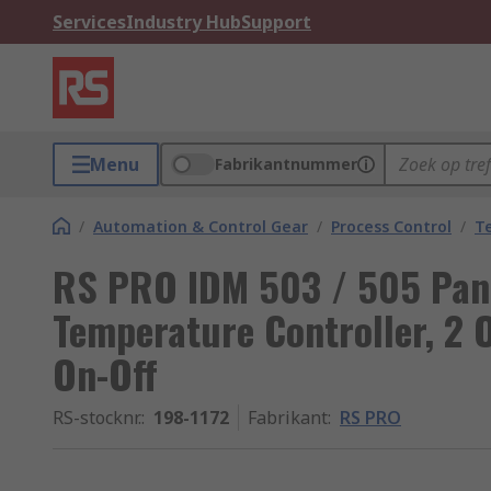
Services
Industry Hub
Support
Menu
Fabrikantnummer
/
Automation & Control Gear
/
Process Control
/
T
RS PRO IDM 503 / 505 Pan
Temperature Controller, 2 
On-Off
RS-stocknr.
:
198-1172
Fabrikant
:
RS PRO