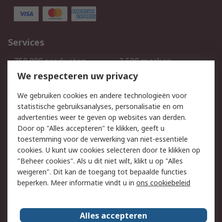
Services
750.000 producten
2.500 merken
Bestellen
Inkoopoplossingen
We respecteren uw privacy
Retouren
Technisch advies
We gebruiken cookies en andere technologieën voor
Track & Trace
statistische gebruiksanalyses, personalisatie en om
advertenties weer te geven op websites van derden.
Wettelijk
Door op "Alles accepteren" te klikken, geeft u
toestemming voor de verwerking van niet-essentiële
Cookiebeleid
Email veiligheid
cookies. U kunt uw cookies selecteren door te klikken op
Privacybeleid
Websitevoorwaarden
"Beheer cookies". Als u dit niet wilt, klikt u op "Alles
weigeren". Dit kan de toegang tot bepaalde functies
Algemene
beperken. Meer informatie vindt u in
ons cookiebeleid
verkoopvoorwaarden
Over RS
Alles accepteren