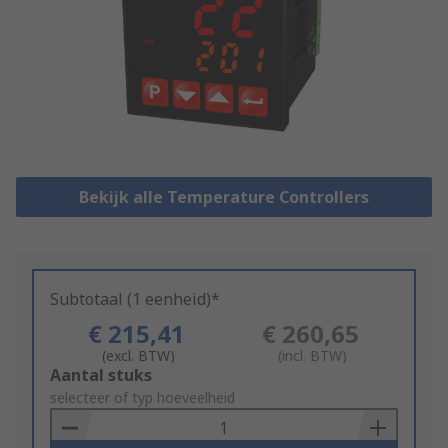
Bekijk alle Temperature Controllers
Subtotaal (1 eenheid)*
€ 215,41
€ 260,65
(excl. BTW)
(incl. BTW)
Add
Aantal stuks
to
selecteer of typ hoeveelheid
Basket