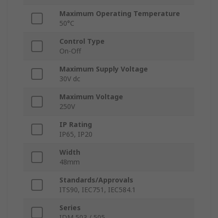
Maximum Operating Temperature
50°C
Control Type
On-Off
Maximum Supply Voltage
30V dc
Maximum Voltage
250V
IP Rating
IP65, IP20
Width
48mm
Standards/Approvals
ITS90, IEC751, IEC584.1
Series
IDM 503 / 505